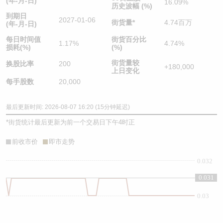
(年-月-日)
16.09%
历史波幅 (%)
到期日
2027-01-06
街货量
*
4.74百万
(年-月-日)
每日时间值
街货百分比
1.17%
4.74%
损耗(%)
(%)
街货量较
换股比率
200
+180,000
上日变化
每手股数
20,000
最后更新时间: 2026-08-07 16:20 (15分钟延迟)
*
街货统计最后更新为前一个交易日下午4时正
前收市价
即市走势
0.032
0.031
0.03