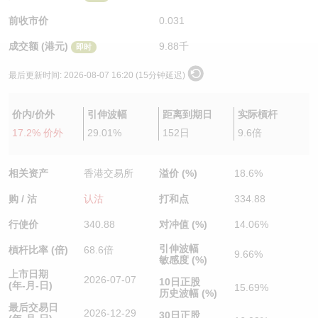
认股证/牛熊证日志
牛熊证到期结算价查找
中资ETFs溢价比较
前收市价
0.031
成交额 (港元)
9.88千
即时
认股证文件及公告
牛熊证分析仪
AH 股价对照
最后更新时间:
2026-08-07 16:20 (15分钟延迟)
认股证文件及公告 (瑞信)
牛熊证速算机
即市板块表现
价内/价外
引伸波幅
距离到期日
实际槓杆
牛熊证文件及公告
ADR
17.2% 价外
29.01%
152日
9.6倍
牛熊证文件及公告 (瑞信)
收市竞价变化
相关资产
香港交易所
溢价 (%)
18.6%
购 / 沽
认沽
打和点
334.88
行使价
340.88
对冲值 (%)
14.06%
引伸波幅
槓杆比率 (倍)
68.6倍
9.66%
敏感度 (%)
上市日期
2026-07-07
10日正股
(年-月-日)
15.69%
历史波幅 (%)
最后交易日
2026-12-29
30日正股