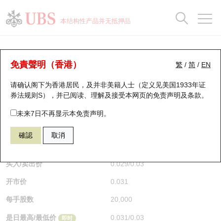
正股数据及市场统计
认股证分析仪
牛熊证分析仪
轮证市场统计
港股通资金流
瑞银轮证教室
认股证
牛熊证
本结构性产品并无抵押品
认股证搜寻
表现
图搜牛熊
表现
十大成交
港股通资金流
十大成交
瑞银轮证教室
认股证分析仪
瑞银认股证一览
街货统计
街货统计
十大升幅/跌幅
正股分析仪
持股比重
每月轮证大市专题
牛熊全景快搜
免責聲明（香港）
繁
/
简
/
EN
表现
街货统计
比较
请确认阁下为香港居民，及并非美籍人士（定义见美国1933年证
新发行瑞银认股证
比较
牛熊证搜寻
比较
十大认股证成交分布
二十大活跃股份
显示所有持股比重
轮证专栏
券法规则S），并已阅读、理解及接受本网页的
免责声明及条款
。
即将到期认股证
牛熊证街货分布图
十天股证占大市成交
恒指成份股
讲座及教育短片
14641 瑞银
认沽
未来7日不再显示本免责声明。
0388 香港交易所
確認
取消
认股证到期结算价查找
正股牛熊证列表
资金流
国指成份股
认股证投资者教育
$0.03
0.001
(-3.23%)
即时
认股证分析仪
新发行瑞银牛熊证
街货统计
科指成份股
牛熊证投资者教育
买入/卖出价
0.029
/
0.03
开市价
0.031
认股证速算机
已收回牛熊证剩余价值
三十大平均引伸波幅
相关资产沽空
认股证牛熊证常问问题
每手股数
20,000
引伸波幅比较图
即将到期牛熊证
业绩及经济日历
是日最高/最低价
0.031
/
0.03
即时