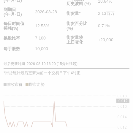
(年-月-日)
18.64%
历史波幅 (%)
到期日
2026-08-28
街货量
*
2.13百万
(年-月-日)
每日时间值
街货百分比
12.53%
0.71%
损耗(%)
(%)
街货量较
换股比率
7,100
+20,000
上日变化
每手股数
10,000
最后更新时间: 2026-08-10 16:20 (15分钟延迟)
*
街货统计最后更新为前一个交易日下午4时正
前收市价
即市走势
0.018
0.017
0.016
0.014
0.012