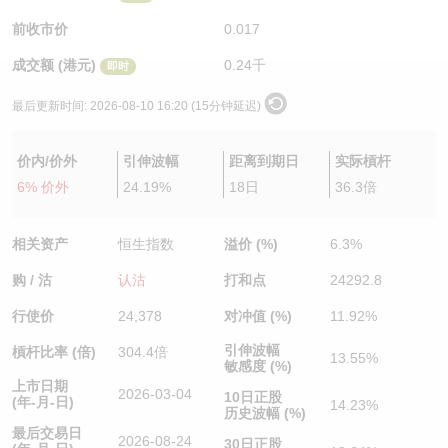
认股证/牛熊证日志
牛熊证到期结算价查找
中资ETFs溢价比较
前收市价
0.017
成交额 (港元)
0.24千
即时
认股证文件及公告
牛熊证分析仪
AH 股价对照
最后更新时间:
2026-08-10 16:20 (15分钟延迟)
认股证文件及公告 (瑞信)
牛熊证速算机
即市板块表现
价内/价外
引伸波幅
距离到期日
实际槓杆
牛熊证文件及公告
ADR
6% 价外
24.19%
18日
36.3倍
牛熊证文件及公告 (瑞信)
收市竞价变化
相关资产
恒生指数
溢价 (%)
6.3%
购 / 沽
认沽
打和点
24292.8
行使价
24,378
对冲值 (%)
11.92%
引伸波幅
槓杆比率 (倍)
304.4倍
13.55%
敏感度 (%)
上市日期
2026-03-04
10日正股
(年-月-日)
14.23%
历史波幅 (%)
最后交易日
2026-08-24
30日正股