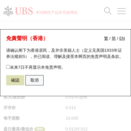
正股数据及市场统计
认股证分析仪
牛熊证分析仪
轮证市场统计
港股通资金流
瑞银轮证教室
认股证
牛熊证
本结构性产品并无抵押品
认股证搜寻
表现
图搜牛熊
表现
十大成交
港股通资金流
十大成交
瑞银轮证教室
认股证分析仪
瑞银认股证一览
街货统计
街货统计
十大升幅/跌幅
正股分析仪
持股比重
每月轮证大市专题
牛熊全景快搜
免責聲明（香港）
繁
/
简
/
EN
表现
街货统计
比较
请确认阁下为香港居民，及并非美籍人士（定义见美国1933年证
新发行瑞银认股证
比较
牛熊证搜寻
比较
十大认股证成交分布
二十大活跃股份
显示所有持股比重
轮证专栏
券法规则S），并已阅读、理解及接受本网页的
免责声明及条款
。
即将到期认股证
牛熊证街货分布图
十天股证占大市成交
恒指成份股
讲座及教育短片
26468 瑞银
认沽
未来7日不再显示本免责声明。
HSI 恒生指数
確認
取消
认股证到期结算价查找
正股牛熊证列表
资金流
国指成份股
认股证投资者教育
$0.012
0.005
(-29.41%)
即时
认股证分析仪
新发行瑞银牛熊证
街货统计
科指成份股
牛熊证投资者教育
买入/卖出价
0.01
/
不适用
开市价
0.012
认股证速算机
已收回牛熊证剩余价值
三十大平均引伸波幅
相关资产沽空
认股证牛熊证常问问题
每手股数
10,000
引伸波幅比较图
即将到期牛熊证
业绩及经济日历
是日最高/最低价
0.012
/
0.012
即时