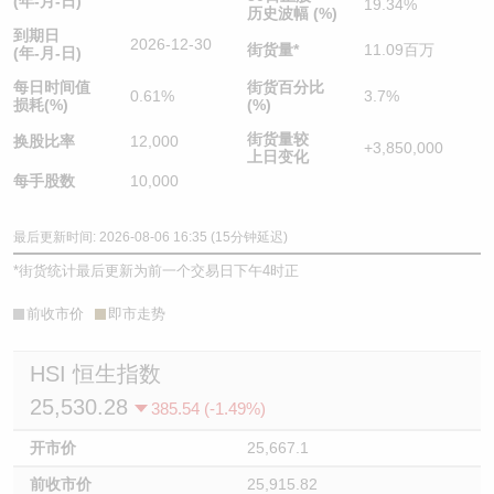
(年-月-日)
19.34%
历史波幅 (%)
到期日
2026-12-30
街货量
*
11.09百万
(年-月-日)
每日时间值
街货百分比
0.61%
3.7%
损耗(%)
(%)
街货量较
换股比率
12,000
+3,850,000
上日变化
每手股数
10,000
最后更新时间: 2026-08-06 16:35 (15分钟延迟)
*
街货统计最后更新为前一个交易日下午4时正
前收市价
即市走势
HSI 恒生指数
25,530.28
385.54 (-1.49%)
开市价
25,667.1
前收市价
25,915.82