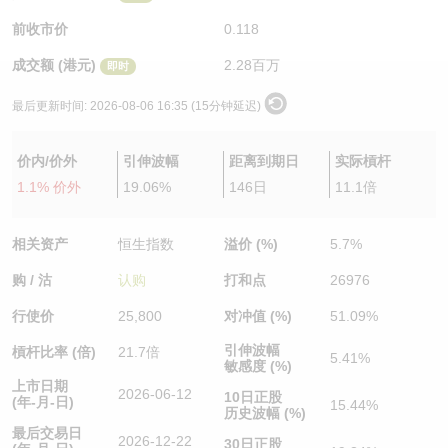
认股证/牛熊证日志
牛熊证到期结算价查找
中资ETFs溢价比较
前收市价
0.118
成交额 (港元)
2.28百万
即时
认股证文件及公告
牛熊证分析仪
AH 股价对照
最后更新时间:
2026-08-06 16:35 (15分钟延迟)
认股证文件及公告 (瑞信)
牛熊证速算机
即市板块表现
价内/价外
引伸波幅
距离到期日
实际槓杆
牛熊证文件及公告
ADR
1.1% 价外
19.06%
146日
11.1倍
牛熊证文件及公告 (瑞信)
收市竞价变化
相关资产
恒生指数
溢价 (%)
5.7%
购 / 沽
认购
打和点
26976
行使价
25,800
对冲值 (%)
51.09%
引伸波幅
槓杆比率 (倍)
21.7倍
5.41%
敏感度 (%)
上市日期
2026-06-12
10日正股
(年-月-日)
15.44%
历史波幅 (%)
最后交易日
2026-12-22
30日正股