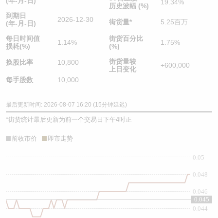
(年-月-日)
19.34%
历史波幅 (%)
到期日
2026-12-30
街货量
*
5.25百万
(年-月-日)
每日时间值
街货百分比
1.14%
1.75%
损耗(%)
(%)
街货量较
换股比率
10,800
+600,000
上日变化
每手股数
10,000
最后更新时间: 2026-08-07 16:20 (15分钟延迟)
*
街货统计最后更新为前一个交易日下午4时正
前收市价
即市走势
0.05
0.048
0.046
0.045
0.044