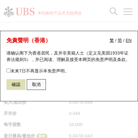
正股数据及市场统计
认股证分析仪
牛熊证分析仪
轮证市场统计
港股通资金流
瑞银轮证教室
认股证
牛熊证
本结构性产品并无抵押品
认股证搜寻
表现
图搜牛熊
表现
十大成交
港股通资金流
十大成交
瑞银轮证教室
认股证分析仪
瑞银认股证一览
街货统计
街货统计
十大升幅/跌幅
正股分析仪
持股比重
每月轮证大市专题
牛熊全景快搜
免責聲明（香港）
繁
/
简
/
EN
表现
街货统计
比较
请确认阁下为香港居民，及并非美籍人士（定义见美国1933年证
新发行瑞银认股证
比较
牛熊证搜寻
比较
十大认股证成交分布
二十大活跃股份
显示所有持股比重
轮证专栏
券法规则S），并已阅读、理解及接受本网页的
免责声明及条款
。
即将到期认股证
牛熊证街货分布图
十天股证占大市成交
恒指成份股
讲座及教育短片
13440 瑞银
认购
未来7日不再显示本免责声明。
HSI 恒生指数
確認
取消
认股证到期结算价查找
正股牛熊证列表
资金流
国指成份股
认股证投资者教育
$0.048
0.003
(+6.67%)
即时
认股证分析仪
新发行瑞银牛熊证
街货统计
科指成份股
牛熊证投资者教育
买入/卖出价
0.047
/
0.049
开市价
0.044
认股证速算机
已收回牛熊证剩余价值
三十大平均引伸波幅
相关资产沽空
认股证牛熊证常问问题
每手股数
10,000
引伸波幅比较图
即将到期牛熊证
业绩及经济日历
是日最高/最低价
0.047
/
0.043
即时