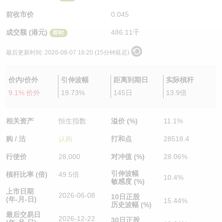
认股证/牛熊证日志
牛熊证到期结算价查找
中资ETFs溢价比较
前收市价
0.045
成交额 (港元)
486.11千
即时
认股证文件及公告
牛熊证分析仪
AH 股价对照
最后更新时间:
2026-08-07 16:20 (15分钟延迟)
认股证文件及公告 (瑞信)
牛熊证速算机
即市板块表现
价内/价外
引伸波幅
距离到期日
实际槓杆
牛熊证文件及公告
ADR
9.1% 价外
19.73%
145日
13.9倍
牛熊证文件及公告 (瑞信)
收市竞价变化
相关资产
恒生指数
溢价 (%)
11.1%
购 / 沽
认购
打和点
28518.4
行使价
28,000
对冲值 (%)
28.06%
引伸波幅
槓杆比率 (倍)
49.5倍
10.4%
敏感度 (%)
上市日期
2026-06-08
10日正股
(年-月-日)
15.44%
历史波幅 (%)
最后交易日
2026-12-22
30日正股