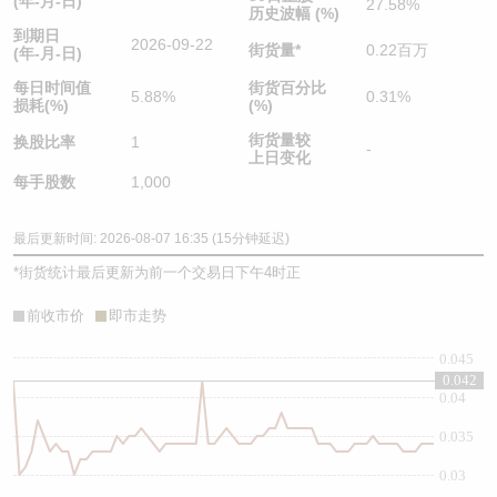
(年-月-日)
27.58%
历史波幅 (%)
到期日
2026-09-22
街货量
*
0.22百万
(年-月-日)
每日时间值
街货百分比
5.88%
0.31%
损耗(%)
(%)
街货量较
换股比率
1
-
上日变化
每手股数
1,000
最后更新时间: 2026-08-07 16:35 (15分钟延迟)
*
街货统计最后更新为前一个交易日下午4时正
前收市价
即市走势
0.045
0.042
0.04
0.035
0.03