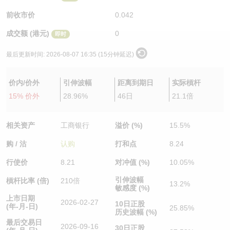
认股证/牛熊证日志
牛熊证到期结算价查找
中资ETFs溢价比较
前收市价
0.042
成交额 (港元)
0
即时
认股证文件及公告
牛熊证分析仪
AH 股价对照
最后更新时间:
2026-08-07 16:35 (15分钟延迟)
认股证文件及公告 (瑞信)
牛熊证速算机
即市板块表现
价内/价外
引伸波幅
距离到期日
实际槓杆
牛熊证文件及公告
ADR
15% 价外
28.96%
46日
21.1倍
牛熊证文件及公告 (瑞信)
收市竞价变化
相关资产
工商银行
溢价 (%)
15.5%
购 / 沽
认购
打和点
8.24
行使价
8.21
对冲值 (%)
10.05%
引伸波幅
槓杆比率 (倍)
210倍
13.2%
敏感度 (%)
上市日期
2026-02-27
10日正股
(年-月-日)
25.85%
历史波幅 (%)
最后交易日
2026-09-16
30日正股