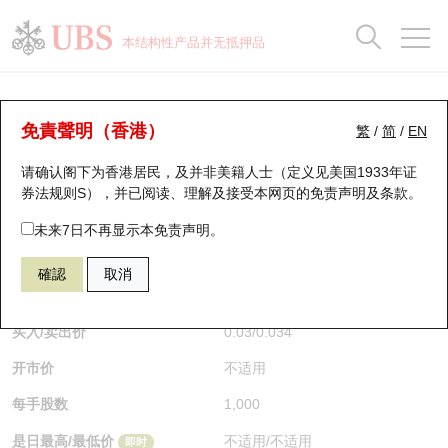
正股数据及市场统计
认股证分析仪
牛熊证分析仪
轮证市场统计
港股通资金流
瑞银轮证教室
认股证
牛熊证
本结构性产品并无抵押品
认股证搜寻
表现
图搜牛熊
表现
十大成交
港股通资金流
十大成交
瑞银轮证教室
认股证分析仪
瑞银认股证一览
街货统计
街货统计
十大升幅/跌幅
正股分析仪
持股比重
每月轮证大市专题
牛熊全景快搜
免責聲明（香港）
繁
/
简
/
EN
表现
街货统计
比较
请确认阁下为香港居民，及并非美籍人士（定义见美国1933年证
新发行瑞银认股证
比较
牛熊证搜寻
比较
十大认股证成交分布
二十大活跃股份
显示所有持股比重
轮证专栏
券法规则S），并已阅读、理解及接受本网页的
免责声明及条款
。
即将到期认股证
牛熊证街货分布图
十天股证占大市成交
恒指成份股
讲座及教育短片
26334 瑞银
认购
未来7日不再显示本免责声明。
1398 工商银行
確認
取消
认股证到期结算价查找
正股牛熊证列表
资金流
国指成份股
认股证投资者教育
$0.034
0.008
(-19.05%)
即时
认股证分析仪
新发行瑞银牛熊证
街货统计
科指成份股
牛熊证投资者教育
买入/卖出价
0.03
/
0.034
开市价
不适用
认股证速算机
已收回牛熊证剩余价值
三十大平均引伸波幅
相关资产沽空
认股证牛熊证常问问题
每手股数
1,000
引伸波幅比较图
即将到期牛熊证
业绩及经济日历
是日最高/最低价
不适用
/
不适用
即时