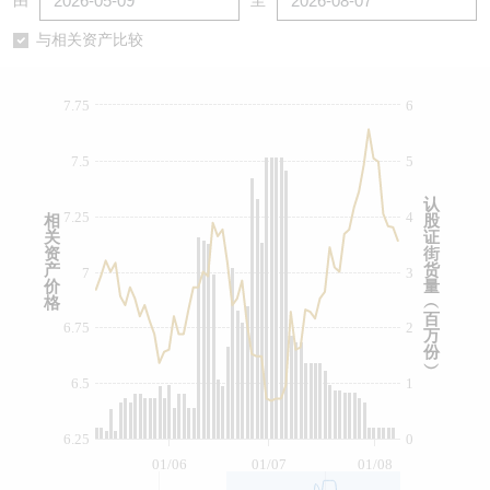
由
至
认股证/牛熊证日志
牛熊证到期结算价查找
中资ETFs溢价比较
与相关资产比较
认股证文件及公告
牛熊证分析仪
AH 股价对照
7.75
6
认股证文件及公告 (瑞信)
牛熊证速算机
即市板块表现
7.5
5
牛熊证文件及公告
ADR
认
7.25
4
相
股
关
证
牛熊证文件及公告 (瑞信)
收市竞价变化
资
街
产
货
7
3
价
量
格
︵
百
6.75
2
万
份
︶
6.5
1
6.25
0
01/06
01/07
01/08