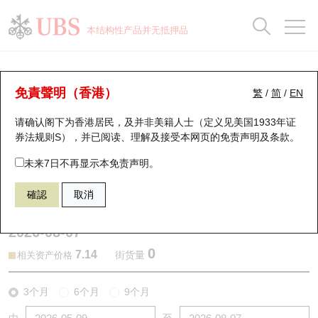
正股数据及市场统计
认股证分析仪
牛熊证分析仪
轮证市场统计
港股通资金流
瑞银轮证教室
认股证
牛熊证
本结构性产品并无抵押品
认股证搜寻
表现
图搜牛熊
表现
十大成交
港股通资金流
十大成交
瑞银轮证教室
认股证分析仪
瑞银认股证一览
街货统计
街货统计
十大升幅/跌幅
正股分析仪
持股比重
每月轮证大市专题
牛熊全景快搜
免責聲明（香港）
繁
/
简
/
EN
表现
街货统计
比较
请确认阁下为香港居民，及并非美籍人士（定义见美国1933年证
新发行瑞银认股证
比较
牛熊证搜寻
比较
十大认股证成交分布
二十大活跃股份
显示所有持股比重
轮证专栏
券法规则S），并已阅读、理解及接受本网页的
免责声明及条款
。
即将到期认股证
牛熊证街货分布图
十天股证占大市成交
恒指成份股
讲座及教育短片
26334 瑞银
认购
未来7日不再显示本免责声明。
1398 工商银行
確認
取消
认股证到期结算价查找
正股牛熊证列表
资金流
国指成份股
认股证投资者教育
2026-08-07
认股证分析仪
新发行瑞银牛熊证
街货统计
科指成份股
牛熊证投资者教育
0
7.14
街货量
相关资产价格
认股证速算机
已收回牛熊证剩余价值
三十大平均引伸波幅
相关资产沽空
认股证牛熊证常问问题
3个月
6个月
9个月
引伸波幅比较图
即将到期牛熊证
业绩及经济日历