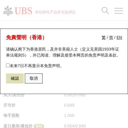
正股数据及市场统计
认股证分析仪
牛熊证分析仪
轮证市场统计
港股通资金流
瑞银轮证教室
认股证
牛熊证
本结构性产品并无抵押品
认股证搜寻
表现
图搜牛熊
表现
十大成交
港股通资金流
十大成交
瑞银轮证教室
认股证分析仪
瑞银认股证一览
街货统计
街货统计
十大升幅/跌幅
正股分析仪
持股比重
每月轮证大市专题
牛熊全景快搜
免責聲明（香港）
繁
/
简
/
EN
表现
街货统计
比较
请确认阁下为香港居民，及并非美籍人士（定义见美国1933年证
新发行瑞银认股证
比较
牛熊证搜寻
比较
十大认股证成交分布
二十大活跃股份
显示所有持股比重
轮证专栏
券法规则S），并已阅读、理解及接受本网页的
免责声明及条款
。
即将到期认股证
牛熊证街货分布图
十天股证占大市成交
恒指成份股
讲座及教育短片
13328 瑞银
认沽
未来7日不再显示本免责声明。
1398 工商银行
確認
取消
认股证到期结算价查找
正股牛熊证列表
资金流
国指成份股
认股证投资者教育
$0.052
0.005
(+10.64%)
即时
认股证分析仪
新发行瑞银牛熊证
街货统计
科指成份股
牛熊证投资者教育
买入/卖出价
0.051
/
0.052
开市价
0.049
认股证速算机
已收回牛熊证剩余价值
三十大平均引伸波幅
相关资产沽空
认股证牛熊证常问问题
每手股数
1,000
引伸波幅比较图
即将到期牛熊证
业绩及经济日历
是日最高/最低价
0.054
/
0.049
即时