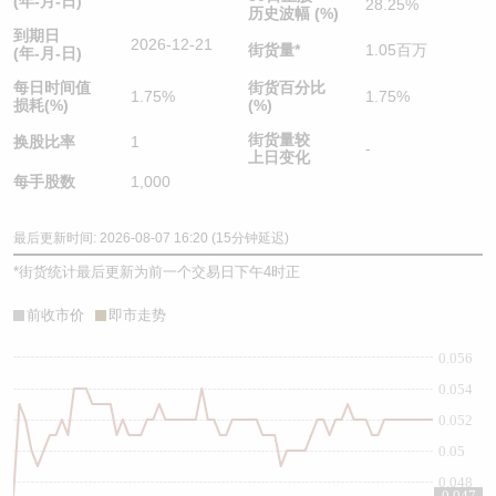
(年-月-日)
28.25%
历史波幅 (%)
到期日
2026-12-21
街货量
*
1.05百万
(年-月-日)
每日时间值
街货百分比
1.75%
1.75%
损耗(%)
(%)
街货量较
换股比率
1
-
上日变化
每手股数
1,000
最后更新时间: 2026-08-07 16:20 (15分钟延迟)
*
街货统计最后更新为前一个交易日下午4时正
前收市价
即市走势
0.056
0.054
0.052
0.05
0.048
0.047