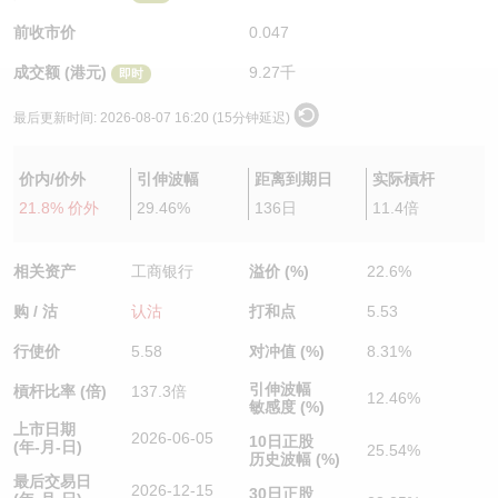
认股证/牛熊证日志
牛熊证到期结算价查找
中资ETFs溢价比较
前收市价
0.047
成交额 (港元)
9.27千
即时
认股证文件及公告
牛熊证分析仪
AH 股价对照
最后更新时间:
2026-08-07 16:20 (15分钟延迟)
认股证文件及公告 (瑞信)
牛熊证速算机
即市板块表现
价内/价外
引伸波幅
距离到期日
实际槓杆
牛熊证文件及公告
ADR
21.8% 价外
29.46%
136日
11.4倍
牛熊证文件及公告 (瑞信)
收市竞价变化
相关资产
工商银行
溢价 (%)
22.6%
购 / 沽
认沽
打和点
5.53
行使价
5.58
对冲值 (%)
8.31%
引伸波幅
槓杆比率 (倍)
137.3倍
12.46%
敏感度 (%)
上市日期
2026-06-05
10日正股
(年-月-日)
25.54%
历史波幅 (%)
最后交易日
2026-12-15
30日正股