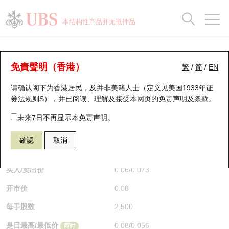
正股数据及市场统计
认股证分析仪
牛熊证分析仪
轮证市场统计
港股通资金流
瑞银轮证教室
认股证
牛熊证
本结构性产品并无抵押品
认股证搜寻
表现
图搜牛熊
表现
十大成交
港股通资金流
十大成交
瑞银轮证教室
认股证分析仪
瑞银认股证一览
街货统计
街货统计
十大升幅/跌幅
正股分析仪
持股比重
每月轮证大市专题
牛熊全景快搜
免責聲明（香港）
繁
/
简
/
EN
表现
街货统计
比较
请确认阁下为香港居民，及并非美籍人士（定义见美国1933年证
新发行瑞银认股证
比较
牛熊证搜寻
比较
十大认股证成交分布
二十大活跃股份
显示所有持股比重
轮证专栏
券法规则S），并已阅读、理解及接受本网页的
免责声明及条款
。
即将到期认股证
牛熊证街货分布图
十天股证占大市成交
恒指成份股
讲座及教育短片
29594 瑞银
认购
未来7日不再显示本免责声明。
1888 建滔积层板
確認
取消
认股证到期结算价查找
正股牛熊证列表
资金流
国指成份股
认股证投资者教育
$0.06
0.019
(+46.34%)
即时
认股证分析仪
新发行瑞银牛熊证
街货统计
科指成份股
牛熊证投资者教育
买入/卖出价
0.06
/
0.073
开市价
0.08
认股证速算机
已收回牛熊证剩余价值
三十大平均引伸波幅
相关资产沽空
认股证牛熊证常问问题
每手股数
2,500
引伸波幅比较图
即将到期牛熊证
业绩及经济日历
是日最高/最低价
0.08
/
0.056
即时