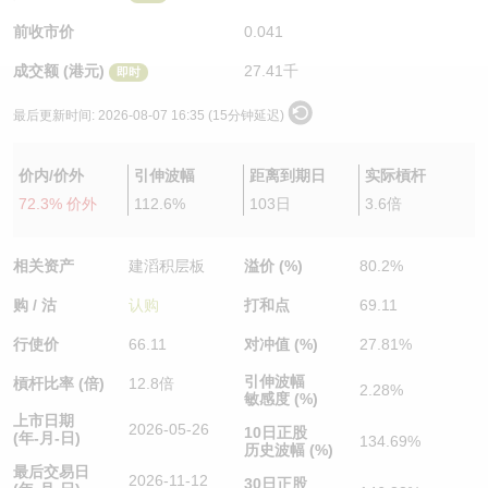
认股证/牛熊证日志
牛熊证到期结算价查找
中资ETFs溢价比较
前收市价
0.041
成交额 (港元)
27.41千
即时
认股证文件及公告
牛熊证分析仪
AH 股价对照
最后更新时间:
2026-08-07 16:35 (15分钟延迟)
认股证文件及公告 (瑞信)
牛熊证速算机
即市板块表现
价内/价外
引伸波幅
距离到期日
实际槓杆
牛熊证文件及公告
ADR
72.3% 价外
112.6%
103日
3.6倍
牛熊证文件及公告 (瑞信)
收市竞价变化
相关资产
建滔积层板
溢价 (%)
80.2%
购 / 沽
认购
打和点
69.11
行使价
66.11
对冲值 (%)
27.81%
引伸波幅
槓杆比率 (倍)
12.8倍
2.28%
敏感度 (%)
上市日期
2026-05-26
10日正股
(年-月-日)
134.69%
历史波幅 (%)
最后交易日
2026-11-12
30日正股