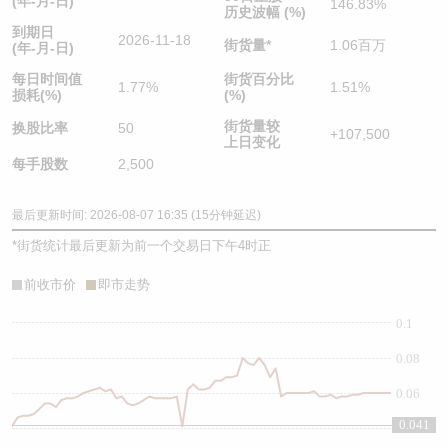
(年-月-日)
146.83%
历史波幅 (%)
到期日
2026-11-18
街货量
*
1.06百万
(年-月-日)
每日时间值
街货百分比
1.77%
1.51%
损耗(%)
(%)
街货量较
换股比率
50
+107,500
上日变化
每手股数
2,500
最后更新时间: 2026-08-07 16:35 (15分钟延迟)
*
街货统计最后更新为前一个交易日下午4时正
前收市价
即市走势
0.1
0.08
0.06
0.041
0.04