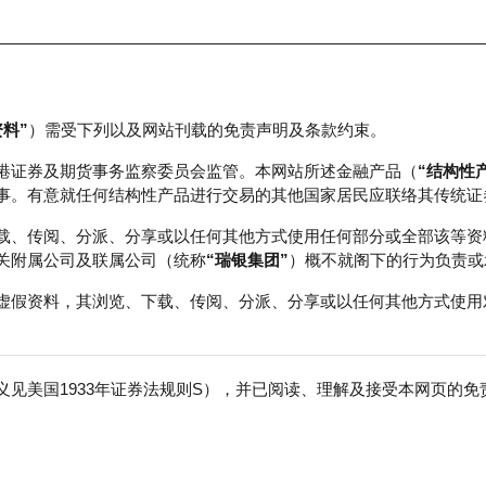
资料”
）需受下列以及网站刊载的免责声明及条款约束。
正股数据及市场统计
瑞银轮证教室
港证券及期货事务监察委员会监管。本网站所述金融产品（
“结构性
事。有意就任何结构性产品进行交易的其他国家居民应联络其传统证
载、传阅、分派、分享或以任何其他方式使用任何部分或全部该等资
关附属公司及联属公司（统称
“瑞银集团”
）概不就阁下的行为负责或
虚假资料，其浏览、下载、传阅、分派、分享或以任何其他方式使用
见美国1933年证券法规则S），并已阅读、理解及接受本网页的
集团Ｓ
免