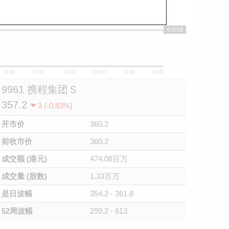
0.010
0.01
10:00
11:00
12/13
14:00
15:00
16:00
9961 携程集团Ｓ
357.2
3 (-0.83%)
开市价
360.2
前收市价
360.2
成交额 (港元)
474.08百万
成交量 (股数)
1.33百万
是日波幅
354.2 - 361.8
52周波幅
299.2 - 613