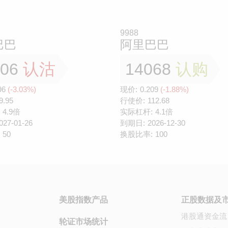
9988
巴巴
阿里巴巴
306
认沽
14068
认购
96
(-3.03%)
现价:
0.209
(-1.88%)
9.95
行使价:
112.68
4.9倍
实际杠杆:
4.1倍
027-01-26
到期日:
2026-12-30
50
换股比率:
100
美股指数产品
正股数据及
港股通资金流
轮证市场统计