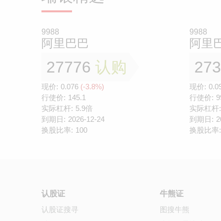
9988
9988
阿里巴巴
阿里
27776
认购
27
现价:
0.076
(-3.8%)
现价:
0.0
行使价:
145.1
行使价:
9
实际杠杆:
5.9倍
实际杠杆:
到期日:
2026-12-24
到期日:
2
换股比率:
100
换股比率:
认股证
牛熊证
认股证搜寻
图搜牛熊