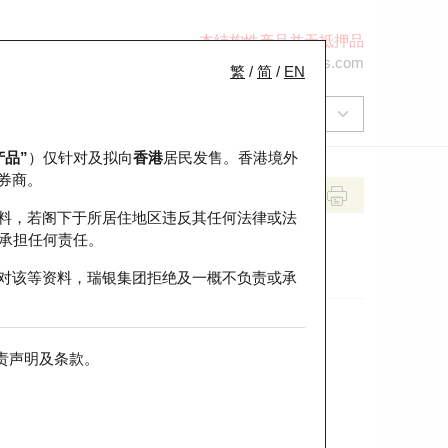
本结构性产品并无抵押品
+852 2971 6668
ol-hkwarrants@ubs.com
繁
/
简
/
EN
产品”
）仅针对及拟向
香港
居民发售。香港境外
券商。
料，若阁下于所居住地区违反其任何法律或法
承担任何责任。
对该等资料，瑞银集团拒绝及一概不负责或承
责声明及条款
。
前收市价
即市走势