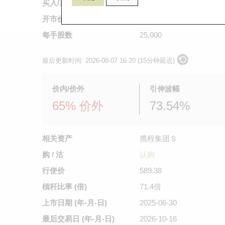
买入/卖出价
不适用
/
0.01
开市价
不适用
每手股数
25,000
最后更新时间:
2026-08-07 16:20 (15分钟延迟)
价内/价外
引伸波幅
65% 价外
73.54%
相关资产
携程集团Ｓ
购 / 沽
认购
行使价
589.38
槓杆比率 (倍)
71.4倍
上市日期
(年-月-日)
2025-06-30
最后交易日
(年-月-日)
2026-10-16