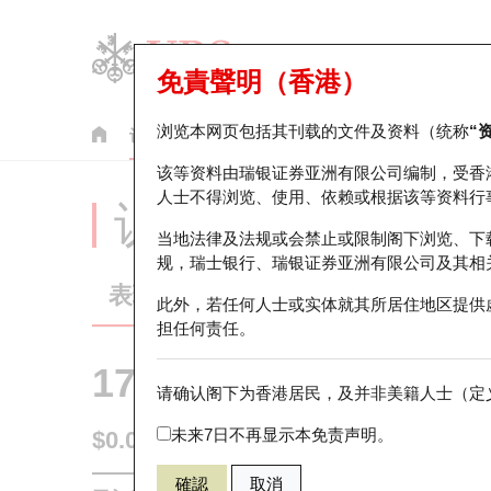
免責聲明（香港）
浏览本网页包括其刊载的文件及资料（统称
“
认股证
牛熊证
美股指数产品
轮证市场统计
该等资料由瑞银证券亚洲有限公司编制，受香
人士不得浏览、使用、依赖或根据该等资料行
认股证分析仪
当地法律及法规或会禁止或限制阁下浏览、下
规，瑞士银行、瑞银证券亚洲有限公司及其相
表现
街货统计
比较
此外，若任何人士或实体就其所居住地区提供
担任何责任。
17888 瑞银
认购
请确认阁下为香港居民，及并非美籍人士（定义
9961 携程
未来7日不再显示本免责声明。
$0.01
即时
確認
取消