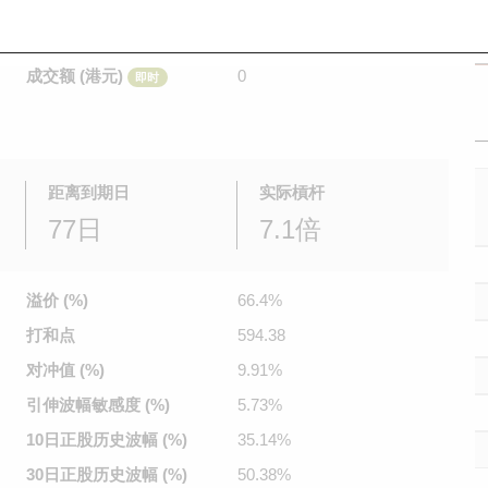
是日最高/最低价
不适用
/
不适用
即时
前收市价
0.01
成交额 (港元)
0
即时
距离到期日
实际槓杆
77日
7.1倍
溢价 (%)
66.4%
打和点
594.38
对冲值 (%)
9.91%
引伸波幅
敏感度 (%)
5.73%
10日正股
历史波幅 (%)
35.14%
30日正股
历史波幅 (%)
50.38%