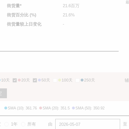
最
街货量
*
21.6百万
街货百分比
(%)
21.6%
街货量较
上日变化
-
10天
20天
50天
100天
250天
辅
定
SMA (10): 361.76
SMA (20): 351.5
SMA (50): 350.92
度
1年
所有
由
至