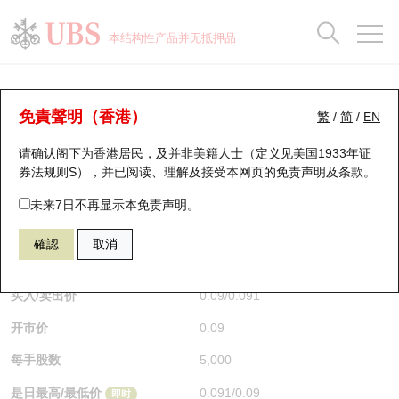
正股数据及市场统计
认股证分析仪
牛熊证分析仪
轮证市场统计
港股通资金流
瑞银轮证教室
认股证
牛熊证
本结构性产品并无抵押品
认股证搜寻
表现
图搜牛熊
表现
十大成交
港股通资金流
十大成交
瑞银轮证教室
认股证分析仪
瑞银认股证一览
街货统计
街货统计
十大升幅/跌幅
正股分析仪
持股比重
每月轮证大市专题
牛熊全景快搜
免責聲明（香港）
繁
/
简
/
EN
表现
街货统计
比较
请确认阁下为香港居民，及并非美籍人士（定义见美国1933年证
新发行瑞银认股证
比较
牛熊证搜寻
比较
十大认股证成交分布
二十大活跃股份
显示所有持股比重
轮证专栏
券法规则S），并已阅读、理解及接受本网页的
免责声明及条款
。
即将到期认股证
牛熊证街货分布图
十天股证占大市成交
恒指成份股
讲座及教育短片
13419 瑞银
认购
未来7日不再显示本免责声明。
0700 腾讯控股
確認
取消
认股证到期结算价查找
正股牛熊证列表
资金流
国指成份股
认股证投资者教育
$0.091
0.005
(-5.21%)
即时
认股证分析仪
新发行瑞银牛熊证
街货统计
科指成份股
牛熊证投资者教育
买入/卖出价
0.09
/
0.091
开市价
0.09
认股证速算机
已收回牛熊证剩余价值
三十大平均引伸波幅
相关资产沽空
认股证牛熊证常问问题
每手股数
5,000
引伸波幅比较图
即将到期牛熊证
业绩及经济日历
是日最高/最低价
0.091
/
0.09
即时