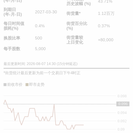
(年-月-日)
43.71%
历史波幅 (%)
到期日
2027-03-30
街货量
*
1.12百万
(年-月-日)
每日时间值
街货百分比
0.4%
0.37%
损耗(%)
(%)
街货量较
换股比率
500
+80,000
上日变化
每手股数
5,000
最后更新时间: 2026-08-07 14:30 (15分钟延迟)
*
街货统计最后更新为前一个交易日下午4时正
前收市价
即市走势
0.098
0.096
0.096
0.094
0.092
0.09