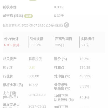
认股证/牛熊证日志
牛熊证到期结算价查找
中资ETFs溢价比较
前收市价
0.096
成交额 (港元)
6.32千
即时
认股证文件及公告
牛熊证分析仪
AH 股价对照
最后更新时间:
2026-08-07 14:30 (15分钟延迟)
认股证文件及公告 (瑞信)
牛熊证速算机
即市板块表现
价内/价外
引伸波幅
距离到期日
实际槓杆
牛熊证文件及公告
ADR
6.8% 价外
36.37%
235日
5.1倍
牛熊证文件及公告 (瑞信)
收市竞价变化
相关资产
腾讯控股
溢价 (%)
16.3%
购 / 沽
认购
打和点
554.38
行使价
508.88
对冲值 (%)
48.99%
引伸波幅
槓杆比率 (倍)
10.5倍
3.33%
敏感度 (%)
上市日期
2026-06-08
10日正股
(年-月-日)
34.3%
历史波幅 (%)
最后交易日
2027-03-22
30日正股