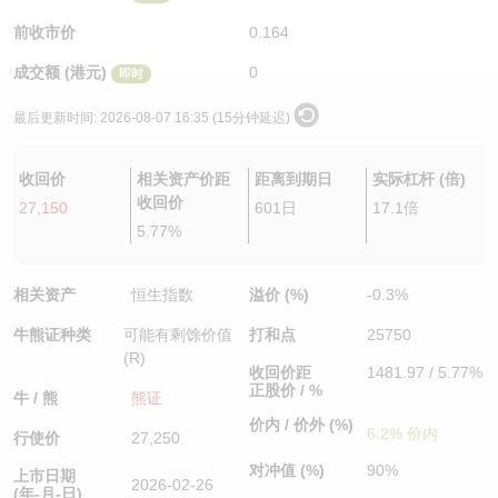
认股证/牛熊证日志
牛熊证到期结算价查找
中资ETFs溢价比较
前收市价
0.164
成交额 (港元)
0
即时
认股证文件及公告
牛熊证分析仪
AH 股价对照
最后更新时间:
2026-08-07 16:35 (15分钟延迟)
认股证文件及公告 (瑞信)
牛熊证速算机
即市板块表现
收回价
相关资产价距
距离到期日
实际杠杆 (倍)
牛熊证文件及公告
ADR
收回价
27,150
601日
17.1倍
5.77%
牛熊证文件及公告 (瑞信)
收市竞价变化
相关资产
恒生指数
溢价 (%)
-0.3%
牛熊证种类
可能有剩馀价值
打和点
25750
(R)
收回价距
1481.97 / 5.77%
正股价 / %
牛 / 熊
熊证
价内 / 价外 (%)
6.2% 价内
行使价
27,250
对冲值 (%)
90%
上市日期
2026-02-26
(年-月-日)