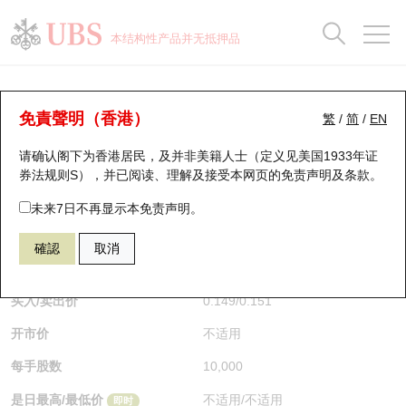
正股数据及市场统计
认股证分析仪
牛熊证分析仪
轮证市场统计
港股通资金流
瑞银轮证教室
认股证
牛熊证
本结构性产品并无抵押品
认股证搜寻
表现
图搜牛熊
表现
十大成交
港股通资金流
十大成交
瑞银轮证教室
牛熊证分析仪
瑞银认股证一览
街货统计
街货统计
十大升幅/跌幅
正股分析仪
持股比重
每月轮证大市专题
牛熊全景快搜
免責聲明（香港）
繁
/
简
/
EN
表现
街货统计
比较
请确认阁下为香港居民，及并非美籍人士（定义见美国1933年证
新发行瑞银认股证
比较
牛熊证搜寻
比较
十大认股证成交分布
二十大活跃股份
显示所有持股比重
轮证专栏
券法规则S），并已阅读、理解及接受本网页的
免责声明及条款
。
即将到期认股证
牛熊证街货分布图
十天股证占大市成交
恒指成份股
讲座及教育短片
65225 瑞银
熊证
未来7日不再显示本免责声明。
HSI 恒生指数
確認
取消
认股证到期结算价查找
正股牛熊证列表
资金流
国指成份股
认股证投资者教育
$0.15
0.014
(-8.54%)
即时
认股证分析仪
新发行瑞银牛熊证
街货统计
科指成份股
牛熊证投资者教育
买入/卖出价
0.149
/
0.151
开市价
不适用
认股证速算机
已收回牛熊证剩余价值
三十大平均引伸波幅
相关资产沽空
认股证牛熊证常问问题
每手股数
10,000
引伸波幅比较图
即将到期牛熊证
业绩及经济日历
是日最高/最低价
不适用
/
不适用
即时