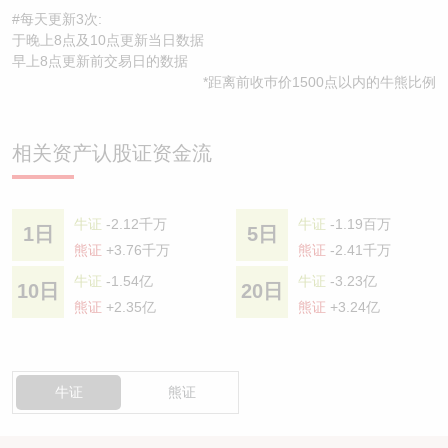
#每天更新3次:
于晚上8点及10点更新当日数据
早上8点更新前交易日的数据
*距离前收巿价1500点以内的牛熊比例
相关资产认股证资金流
牛证
-2.12千万
牛证
-1.19百万
1日
5日
熊证
+3.76千万
熊证
-2.41千万
牛证
-1.54亿
牛证
-3.23亿
10日
20日
熊证
+2.35亿
熊证
+3.24亿
牛证
熊证