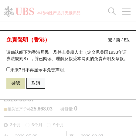
正股数据及市场统计
认股证分析仪
牛熊证分析仪
轮证市场统计
港股通资金流
瑞银轮证教室
认股证
牛熊证
本结构性产品并无抵押品
认股证搜寻
表现
图搜牛熊
表现
十大成交
港股通资金流
十大成交
瑞银轮证教室
牛熊证分析仪
瑞银认股证一览
街货统计
街货统计
十大升幅/跌幅
正股分析仪
持股比重
每月轮证大市专题
牛熊全景快搜
免責聲明（香港）
繁
/
简
/
EN
表现
街货统计
比较
请确认阁下为香港居民，及并非美籍人士（定义见美国1933年证
新发行瑞银认股证
比较
牛熊证搜寻
比较
十大认股证成交分布
二十大活跃股份
显示所有持股比重
轮证专栏
券法规则S），并已阅读、理解及接受本网页的
免责声明及条款
。
即将到期认股证
牛熊证街货分布图
十天股证占大市成交
恒指成份股
讲座及教育短片
65225 瑞银
熊证
未来7日不再显示本免责声明。
HSI 恒生指数
確認
取消
认股证到期结算价查找
正股牛熊证列表
资金流
国指成份股
认股证投资者教育
2026-08-07
认股证分析仪
新发行瑞银牛熊证
街货统计
科指成份股
牛熊证投资者教育
0
25,668.03
街货量
相关资产价格
认股证速算机
已收回牛熊证剩余价值
三十大平均引伸波幅
相关资产沽空
认股证牛熊证常问问题
3个月
6个月
9个月
引伸波幅比较图
即将到期牛熊证
业绩及经济日历