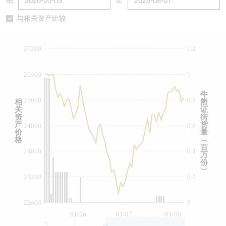
由
至
认股证/牛熊证日志
牛熊证到期结算价查找
中资ETFs溢价比较
与相关资产比较
认股证文件及公告
牛熊证分析仪
AH 股价对照
27200
1.2
认股证文件及公告 (瑞信)
牛熊证速算机
即市板块表现
26400
1
牛熊证文件及公告
ADR
牛
25600
0.8
相
熊
关
证
牛熊证文件及公告 (瑞信)
收市竞价变化
资
街
产
货
24800
0.6
价
量
格
︵
百
24000
0.4
万
份
︶
23200
0.2
22400
0
01/06
01/07
01/08