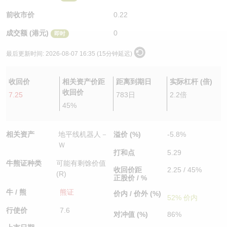
认股证/牛熊证日志
牛熊证到期结算价查找
中资ETFs溢价比较
前收市价
0.22
成交额 (港元)
0
即时
认股证文件及公告
牛熊证分析仪
AH 股价对照
最后更新时间:
2026-08-07 16:35 (15分钟延迟)
认股证文件及公告 (瑞信)
牛熊证速算机
即市板块表现
收回价
相关资产价距
距离到期日
实际杠杆 (倍)
牛熊证文件及公告
ADR
收回价
7.25
783日
2.2倍
45%
牛熊证文件及公告 (瑞信)
收市竞价变化
相关资产
地平线机器人－
溢价 (%)
-5.8%
Ｗ
打和点
5.29
牛熊证种类
可能有剩馀价值
收回价距
2.25 / 45%
(R)
正股价 / %
牛 / 熊
熊证
价内 / 价外 (%)
52% 价内
行使价
7.6
对冲值 (%)
86%