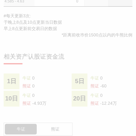
4.585 - 4.63
0
#每天更新3次:
于晚上8点及10点更新当日数据
早上8点更新前交易日的数据
*距离前收巿价1500点以内的牛熊比例
相关资产认股证资金流
牛证
0
牛证
0
1日
5日
熊证
0
熊证
-60
牛证
0
牛证
0
10日
20日
熊证
-4.93万
熊证
-12.24万
牛证
熊证