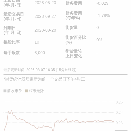
上市日期
2026-05-20
财务费用
-0.029
(年-月-日)
财务费用
最后交易日
-1.78%
2028-09-27
(每年%)
(年-月-日)
街货量
0
到期日
2028-09-28
(年-月-日)
街货百分比
0%
换股比率
10
(%)
街货量较
每手股数
6,000
-
上日变化
最后更新时间: 2026-08-07 16:35 (15分钟延迟)
*
街货统计最后更新为前一个交易日下午4时正
前收市价
即市走势
0.25
0.24
0.23