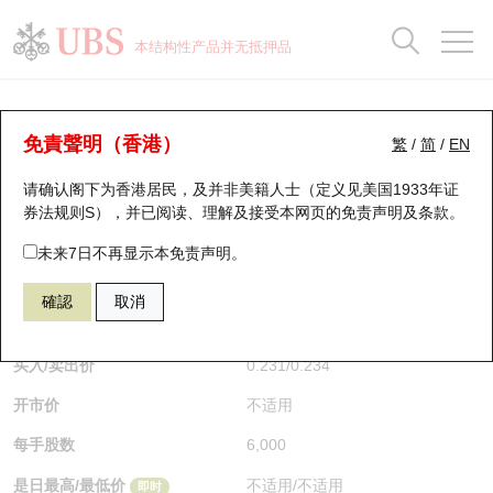
正股数据及市场统计
认股证分析仪
牛熊证分析仪
轮证市场统计
港股通资金流
瑞银轮证教室
认股证
牛熊证
本结构性产品并无抵押品
认股证搜寻
表现
图搜牛熊
表现
十大成交
港股通资金流
十大成交
瑞银轮证教室
牛熊证分析仪
瑞银认股证一览
街货统计
街货统计
十大升幅/跌幅
正股分析仪
持股比重
每月轮证大市专题
牛熊全景快搜
免責聲明（香港）
繁
/
简
/
EN
表现
街货统计
比较
请确认阁下为香港居民，及并非美籍人士（定义见美国1933年证
新发行瑞银认股证
比较
牛熊证搜寻
比较
十大认股证成交分布
二十大活跃股份
显示所有持股比重
轮证专栏
券法规则S），并已阅读、理解及接受本网页的
免责声明及条款
。
即将到期认股证
牛熊证街货分布图
十天股证占大市成交
恒指成份股
讲座及教育短片
59555 瑞银
熊证
未来7日不再显示本免责声明。
9660 地平线机器人－Ｗ
確認
取消
认股证到期结算价查找
正股牛熊证列表
资金流
国指成份股
认股证投资者教育
$0.231
0.011
(+5%)
即时
认股证分析仪
新发行瑞银牛熊证
街货统计
科指成份股
牛熊证投资者教育
买入/卖出价
0.231
/
0.234
开市价
不适用
认股证速算机
已收回牛熊证剩余价值
三十大平均引伸波幅
相关资产沽空
认股证牛熊证常问问题
每手股数
6,000
引伸波幅比较图
即将到期牛熊证
业绩及经济日历
是日最高/最低价
不适用
/
不适用
即时