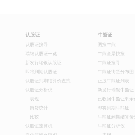
认股证
牛熊证
认股证搜寻
图搜牛熊
瑞银认股证一览
牛熊全景快搜
新发行瑞银认股证
牛熊证搜寻
即将到期认股证
牛熊证街货分布图
认股证到期结算价查找
正股牛熊证列表
认股证分析仪
新发行瑞银牛熊证
表现
已收回牛熊证剩余
街货统计
即将到期牛熊证
比较
牛熊证到期结算价
认股证速算机
牛熊证分析仪
引伸波幅比较图
表现