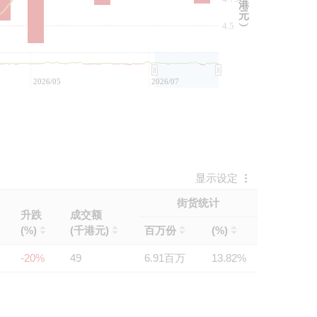
港
元
4.5
︶
2026/05
2026/07
显示设定
街货统计
升跌
成交额
(%)
(千港元)
百万份
(%)
-20%
49
6.91百万
13.82%