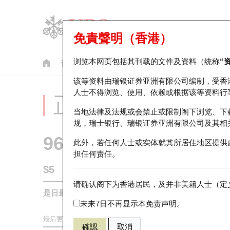
免責聲明（香港）
浏览本网页包括其刊载的文件及资料（统称
“
认股证
牛熊证
美股指数产品
轮证市场统计
该等资料由瑞银证券亚洲有限公司编制，受香
人士不得浏览、使用、依赖或根据该等资料行
正股分析仪
当地法律及法规或会禁止或限制阁下浏览、下
规，瑞士银行、瑞银证券亚洲有限公司及其相
9660
地平线机器人－
此外，若任何人士或实体就其所居住地区提供
担任何责任。
$5
0.15
(-2.91%)
请确认阁下为香港居民，及并非美籍人士（定义
是日最高/最低价
5.17
/
4.83
未来7日不再显示本免责声明。
最后更新时间:
2026-08-07 16:35 (15分钟延迟)
確認
取消