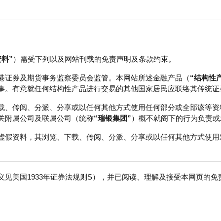
资料”
）需受下列以及网站刊载的免责声明及条款约束。
正股数据及市场统计
瑞银轮证教室
港证券及期货事务监察委员会监管。本网站所述金融产品（
“结构性
事。有意就任何结构性产品进行交易的其他国家居民应联络其传统证
载、传阅、分派、分享或以任何其他方式使用任何部分或全部该等资
关附属公司及联属公司（统称
“瑞银集团”
）概不就阁下的行为负责或
Ｗ
虚假资料，其浏览、下载、传阅、分派、分享或以任何其他方式使用
见美国1933年证券法规则S），并已阅读、理解及接受本网页的
免
成交额
790.99百万
前