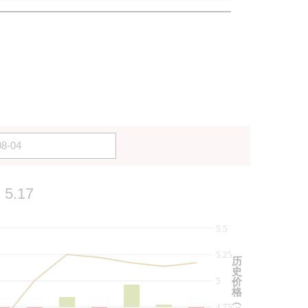
5.17
5.5
5.25
历
史
5
价
格
︵
4.75