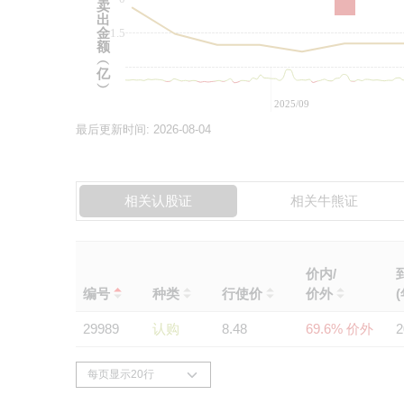
卖
出
金
-1.5
额
︵
亿
︶
2025/09
最后更新时间:
2026-08-04
相关认股证
相关牛熊证
价内/
编号
种类
行使价
价外
29989
认购
8.48
69.6% 价外
2