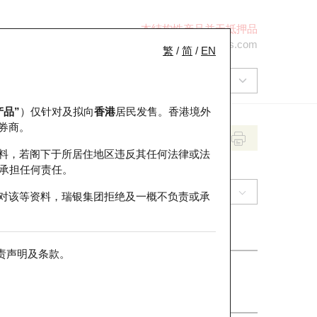
本结构性产品并无抵押品
+852 2971 6668
ol-hkwarrants@ubs.com
繁
/
简
/
EN
产品”
）仅针对及拟向
香港
居民发售。香港境外
券商。
料，若阁下于所居住地区违反其任何法律或法
承担任何责任。
(9660) 地平线机器人－Ｗ
对该等资料，瑞银集团拒绝及一概不负责或承
责声明及条款
。
收市价
5.15