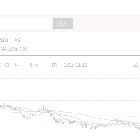
10天
20天
50天
100天
250天
图
提交
4.83
收
5
MA (100): 5.84
度
1年
所有
由
至