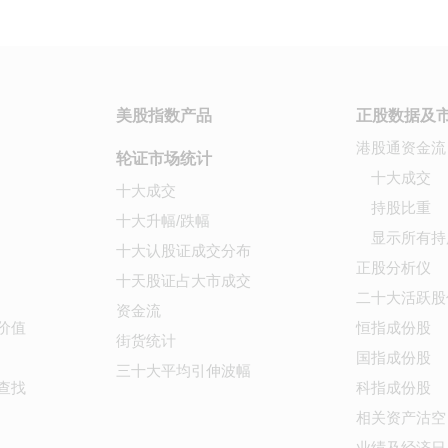
美股指数产品
正股数据及
港股通资金流
轮证市场统计
十大成交
十大成交
持股比重
十大升幅/跌幅
显示所有持
十大认股证成交分布
正股分析仪
十天股证占大市成交
二十大活跃股
资金流
价值
恒指成份股
街货统计
国指成份股
三十大平均引伸波幅
查找
科指成份股
相关资产沽空
业绩及经济日