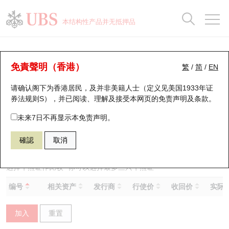
正股数据及市场统计
认股证分析仪
牛熊证分析仪
轮证市场统计
港股通资金流
瑞银轮证教室
认股证
牛熊证
本结构性产品并无抵押品
认股证搜寻
表现
图搜牛熊
表现
十大成交
港股通资金流
十大成交
瑞银轮证教室
牛熊证分析仪
瑞银认股证一览
街货统计
街货统计
十大升幅/跌幅
正股分析仪
持股比重
每月轮证大市专题
牛熊全景快搜
免責聲明（香港）
繁
/
简
/
EN
表现
街货统计
比较
请确认阁下为香港居民，及并非美籍人士（定义见美国1933年证
新发行瑞银认股证
比较
牛熊证搜寻
比较
十大认股证成交分布
二十大活跃股份
显示所有持股比重
轮证专栏
券法规则S），并已阅读、理解及接受本网页的
免责声明及条款
。
即将到期认股证
牛熊证街货分布图
十天股证占大市成交
恒指成份股
讲座及教育短片
59555 瑞银
熊证
未来7日不再显示本免责声明。
9660 地平线机器人－Ｗ
確認
取消
认股证到期结算价查找
正股牛熊证列表
资金流
国指成份股
认股证投资者教育
认股证分析仪
新发行瑞银牛熊证
街货统计
科指成份股
牛熊证投资者教育
选择牛熊证作比较 *你可以选择最多
三
只牛熊证
编号
相关资产
发行商
行使价
收回价
实际杠
认股证速算机
已收回牛熊证剩余价值
三十大平均引伸波幅
相关资产沽空
认股证牛熊证常问问题
加入
重置
引伸波幅比较图
即将到期牛熊证
业绩及经济日历