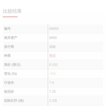
认股证/牛熊证日志
牛熊证到期结算价查找
中资ETFs溢价比较
比较结果
认股证文件及公告
牛熊证分析仪
AH 股价对照
编号
59555
认股证文件及公告 (瑞信)
牛熊证速算机
即市板块表现
相关资产
9660
牛熊证文件及公告
ADR
发行商
瑞银
牛熊证文件及公告 (瑞信)
收市竞价变化
种类
熊证
现价 (港元)
0.231
变化 (%)
+5%
行使价
7.6
收回价
7.25
实际杠杆 (倍)
2.2倍