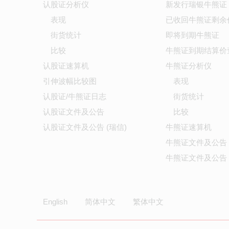
认股证分析仪
新发行瑞银牛熊证
表现
已收回牛熊证剩余
街货统计
即将到期牛熊证
比较
牛熊证到期结算价
认股证速算机
牛熊证分析仪
引伸波幅比较图
表现
认股证/牛熊证日志
街货统计
认股证文件及公告
比较
认股证文件及公告 (瑞信)
牛熊证速算机
牛熊证文件及公告
牛熊证文件及公告 
English
简体中文
繁体中文