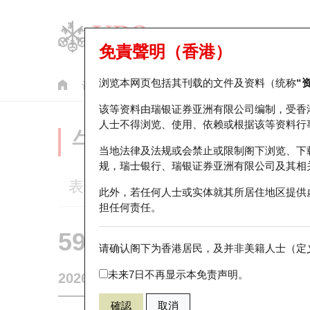
免責聲明（香港）
浏览本网页包括其刊载的文件及资料（统称
“
认股证
牛熊证
美股指数产品
轮证市场统计
该等资料由瑞银证券亚洲有限公司编制，受香
人士不得浏览、使用、依赖或根据该等资料行
牛熊证分析仪
当地法律及法规或会禁止或限制阁下浏览、下
规，瑞士银行、瑞银证券亚洲有限公司及其相
表现
街货统计
比较
此外，若任何人士或实体就其所居住地区提供
担任何责任。
59518 瑞银
熊证
请确认阁下为香港居民，及并非美籍人士（定义
1801 信达
未来7日不再显示本免责声明。
2026-08-07
0
相关资产价格
94.85
街货量
確認
取消