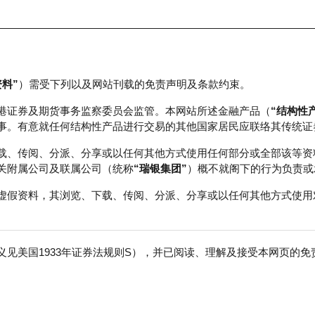
资料”
）需受下列以及网站刊载的免责声明及条款约束。
正股数据及市场统计
瑞银轮证教室
港证券及期货事务监察委员会监管。本网站所述金融产品（
“结构性
事。有意就任何结构性产品进行交易的其他国家居民应联络其传统证
载、传阅、分派、分享或以任何其他方式使用任何部分或全部该等资
关附属公司及联属公司（统称
“瑞银集团”
）概不就阁下的行为负责或
虚假资料，其浏览、下载、传阅、分派、分享或以任何其他方式使用
见美国1933年证券法规则S），并已阅读、理解及接受本网页的
生物－Ｂ
免