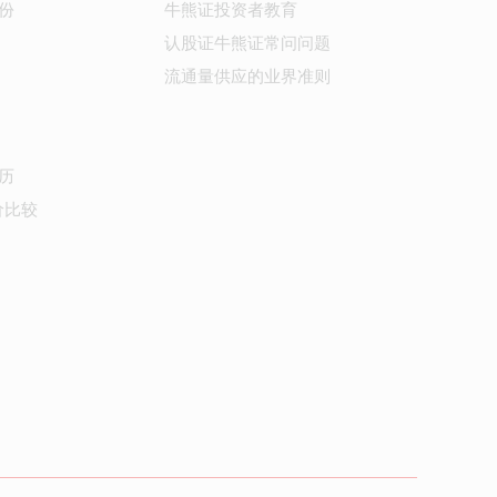
份
牛熊证投资者教育
认股证牛熊证常问问题
流通量供应的业界准则
历
价比较