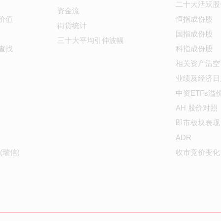
二十大活跃股
资金流
价值
恒指成份股
街货统计
国指成份股
三十大平均引伸波幅
查找
科指成份股
相关资产沽空
业绩及经济日
中资ETFs溢
AH 股价对照
即市板块表现
ADR
(瑞信)
收市竞价变化