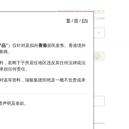
本结构性产品并无抵押品
+852 2971 6668
ol-hkwarrants@ubs.com
繁
/
简
/
EN
产品”
）仅针对及拟向
香港
居民发售。香港境外
券商。
料，若阁下于所居住地区违反其任何法律或法
承担任何责任。
对该等资料，瑞银集团拒绝及一概不负责或承
责声明及条款
。