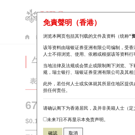
免責聲明（香港）
浏览本网页包括其刊载的文件及资料（统称
“
认股证
牛熊证
美股指数产品
轮证市场统计
该等资料由瑞银证券亚洲有限公司编制，受香
人士不得浏览、使用、依赖或根据该等资料行
牛熊证分析仪
当地法律及法规或会禁止或限制阁下浏览、下
规，瑞士银行、瑞银证券亚洲有限公司及其相
表现
街货统计
比较
此外，若任何人士或实体就其所居住地区提供
担任何责任。
67830 瑞银
熊证
请确认阁下为香港居民，及并非美籍人士（定义
9992 泡泡玛
未来7日不再显示本免责声明。
$0.163
0.001
(-0.61%)
即时
確認
取消