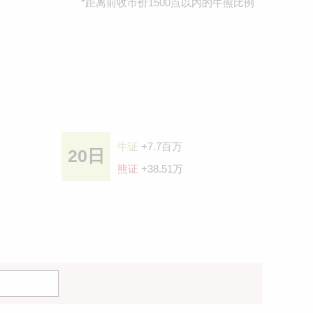
*距离前收巿价1500点以内的牛熊比例
牛证
+7.7百万
20日
熊证
+38.51万