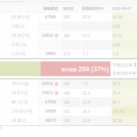
瑞银精选
收回价
距离收回价%
2026-08-07
64.48
[+1]
67580
190
20.4
64.48
3.82
[-]
3.82
13.14
[+2]
62812
180
14.1
13.14
3.42
[-1]
3.42
1.3
[+1]
54801
170
7.7
1.3
1
牛熊证比例
259
(37%)
相对股数
近收回价牛熊
30.6
[-14]
64376
146
7.5
30.6
75.4
[+1]
57872
140
11.3
75.4
86.7
[+1]
67556
136
13.8
86.7
174.62
[+0]
54205
132
16.3
174.62
24.26
[-]
68673
128
18.9
24.26
0