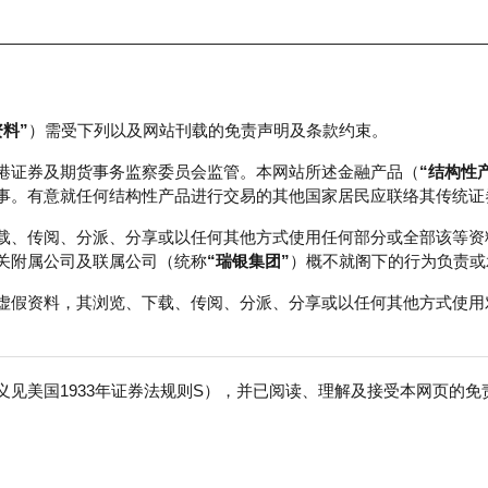
资料”
）需受下列以及网站刊载的免责声明及条款约束。
正股数据及市场统计
瑞银轮证教室
港证券及期货事务监察委员会监管。本网站所述金融产品（
“结构性
事。有意就任何结构性产品进行交易的其他国家居民应联络其传统证
载、传阅、分派、分享或以任何其他方式使用任何部分或全部该等资
关附属公司及联属公司（统称
“瑞银集团”
）概不就阁下的行为负责或
虚假资料，其浏览、下载、传阅、分派、分享或以任何其他方式使用
见美国1933年证券法规则S），并已阅读、理解及接受本网页的
特
免