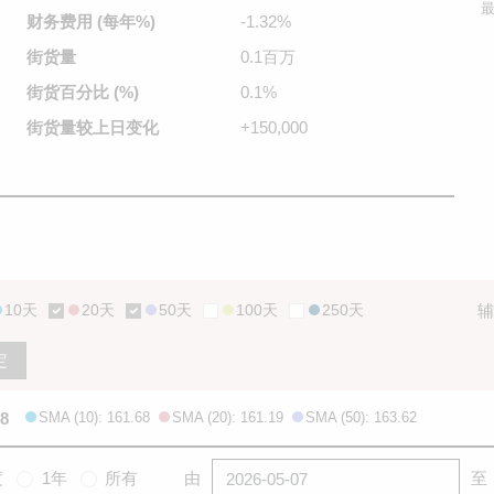
最
财务费用
(每年%)
-1.32%
街货量
0.1百万
街货百分比
(%)
0.1%
街货量较
上日变化
+150,000
10天
20天
50天
100天
250天
辅
定
.8
SMA (10): 161.68
SMA (20): 161.19
SMA (50): 163.62
度
1年
所有
由
至