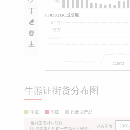
30亿
0
67830.HK 成交额
1.6百万
1.2百万
800,000
400,000
0
2026/03
牛熊证街货分布图
牛证
熊证
已收回产品
相对正股对沖股数
过去图表
[括號內為相對前一交易日之變化]