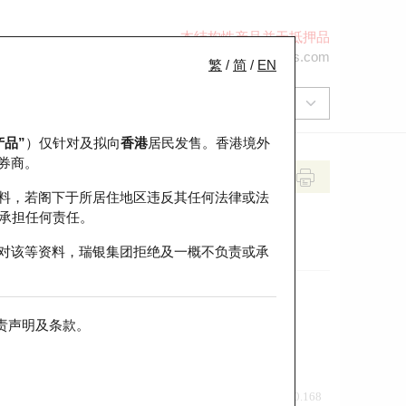
本结构性产品并无抵押品
+852 2971 6668
ol-hkwarrants@ubs.com
繁
/
简
/
EN
产品”
）仅针对及拟向
香港
居民发售。香港境外
券商。
料，若阁下于所居住地区违反其任何法律或法
承担任何责任。
对该等资料，瑞银集团拒绝及一概不负责或承
责声明及条款
。
前收市价
即市走势
0.168