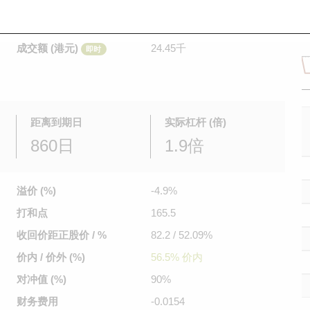
是日最高/最低价
0.163
/
0.163
即时
前收市价
0.164
成交额 (港元)
24.45千
即时
距离到期日
实际杠杆 (倍)
860日
1.9倍
溢价 (%)
-4.9%
打和点
165.5
收回价距
正股价 / %
82.2 / 52.09%
价内 / 价外 (%)
56.5% 价内
对冲值 (%)
90%
财务费用
-0.0154