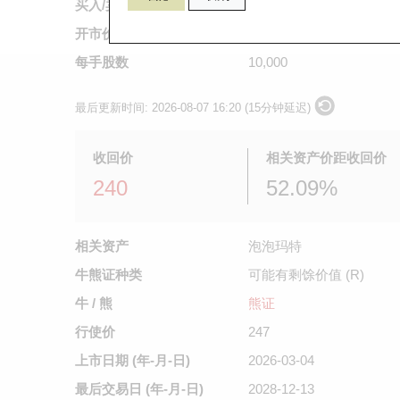
买入/卖出价
0.162
/
0.164
开市价
0.163
每手股数
10,000
最后更新时间:
2026-08-07 16:20 (15分钟延迟)
收回价
相关资产价距收回价
240
52.09%
相关资产
泡泡玛特
牛熊证种类
可能有剩馀价值 (R)
牛 / 熊
熊证
行使价
247
上市日期
(年-月-日)
2026-03-04
最后交易日
(年-月-日)
2028-12-13