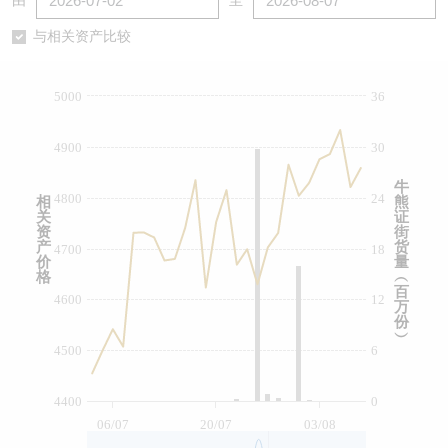
由
至
认股证/牛熊证日志
牛熊证到期结算价查找
中资ETFs溢价比较
与相关资产比较
认股证文件及公告
牛熊证分析仪
AH 股价对照
5000
36
认股证文件及公告 (瑞信)
牛熊证速算机
即市板块表现
4900
30
牛熊证文件及公告
ADR
牛
4800
24
相
熊
关
证
牛熊证文件及公告 (瑞信)
收市竞价变化
资
街
产
货
4700
18
价
量
格
︵
百
4600
12
万
份
︶
4500
6
4400
0
06/07
20/07
03/08