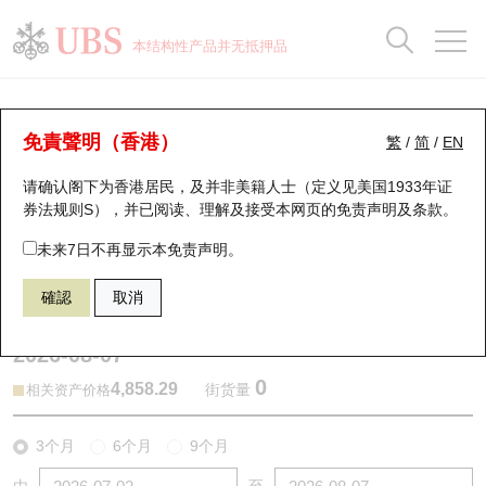
正股数据及市场统计
认股证分析仪
牛熊证分析仪
轮证市场统计
港股通资金流
瑞银轮证教室
认股证
牛熊证
本结构性产品并无抵押品
认股证搜寻
表现
图搜牛熊
表现
十大成交
港股通资金流
十大成交
瑞银轮证教室
牛熊证分析仪
瑞银认股证一览
街货统计
街货统计
十大升幅/跌幅
正股分析仪
持股比重
每月轮证大市专题
牛熊全景快搜
免責聲明（香港）
繁
/
简
/
EN
表现
街货统计
比较
请确认阁下为香港居民，及并非美籍人士（定义见美国1933年证
新发行瑞银认股证
比较
牛熊证搜寻
比较
十大认股证成交分布
二十大活跃股份
显示所有持股比重
轮证专栏
券法规则S），并已阅读、理解及接受本网页的
免责声明及条款
。
即将到期认股证
牛熊证街货分布图
十天股证占大市成交
恒指成份股
讲座及教育短片
68031 瑞银
牛证
未来7日不再显示本免责声明。
HSTECH 恒生科技指数
確認
取消
认股证到期结算价查找
正股牛熊证列表
资金流
国指成份股
认股证投资者教育
2026-08-07
认股证分析仪
新发行瑞银牛熊证
街货统计
科指成份股
牛熊证投资者教育
0
4,858.29
街货量
相关资产价格
认股证速算机
已收回牛熊证剩余价值
三十大平均引伸波幅
相关资产沽空
认股证牛熊证常问问题
3个月
6个月
9个月
引伸波幅比较图
即将到期牛熊证
业绩及经济日历