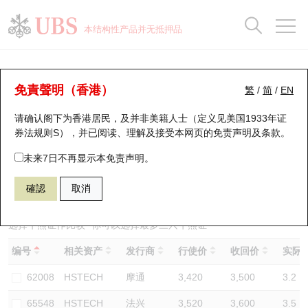
正股数据及市场统计
认股证分析仪
牛熊证分析仪
轮证市场统计
港股通资金流
瑞银轮证教室
认股证
牛熊证
本结构性产品并无抵押品
认股证搜寻
表现
图搜牛熊
表现
十大成交
港股通资金流
十大成交
瑞银轮证教室
牛熊证分析仪
瑞银认股证一览
街货统计
街货统计
十大升幅/跌幅
正股分析仪
持股比重
每月轮证大市专题
牛熊全景快搜
免責聲明（香港）
繁
/
简
/
EN
表现
街货统计
比较
请确认阁下为香港居民，及并非美籍人士（定义见美国1933年证
新发行瑞银认股证
比较
牛熊证搜寻
比较
十大认股证成交分布
二十大活跃股份
显示所有持股比重
轮证专栏
券法规则S），并已阅读、理解及接受本网页的
免责声明及条款
。
即将到期认股证
牛熊证街货分布图
十天股证占大市成交
恒指成份股
讲座及教育短片
68031 瑞银
牛证
未来7日不再显示本免责声明。
HSTECH 恒生科技指数
確認
取消
认股证到期结算价查找
正股牛熊证列表
资金流
国指成份股
认股证投资者教育
认股证分析仪
新发行瑞银牛熊证
街货统计
科指成份股
牛熊证投资者教育
选择牛熊证作比较 *你可以选择最多
三
只牛熊证
编号
相关资产
发行商
行使价
收回价
实际杠
认股证速算机
已收回牛熊证剩余价值
三十大平均引伸波幅
相关资产沽空
认股证牛熊证常问问题
62008
HSTECH
摩通
3,420
3,500
3.2
引伸波幅比较图
即将到期牛熊证
业绩及经济日历
65548
HSTECH
法兴
3,520
3,600
3.5