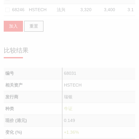
认股证/牛熊证日志
牛熊证到期结算价查找
中资ETFs溢价比较
68246
HSTECH
法兴
3,320
3,400
3.1
认股证文件及公告
牛熊证分析仪
AH 股价对照
加入
重置
认股证文件及公告 (瑞信)
牛熊证速算机
即市板块表现
比较结果
牛熊证文件及公告
ADR
牛熊证文件及公告 (瑞信)
收市竞价变化
编号
68031
相关资产
HSTECH
发行商
瑞银
种类
牛证
现价 (港元)
0.149
变化 (%)
+1.36%