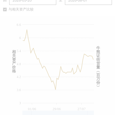
由
至
认股证/牛熊证日志
牛熊证到期结算价查找
中资ETFs溢价比较
与相关资产比较
认股证文件及公告
牛熊证分析仪
AH 股价对照
6.6
认股证文件及公告 (瑞信)
牛熊证速算机
即市板块表现
6
牛熊证文件及公告
ADR
牛
5.4
相
熊
关
证
牛熊证文件及公告 (瑞信)
收市竞价变化
资
街
产
货
4.8
价
量
格
︵
百
4.2
万
份
︶
3.6
3
01/06
29/06
27/07