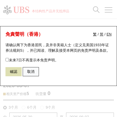
正股数据及市场统计
认股证分析仪
牛熊证分析仪
轮证市场统计
港股通资金流
瑞银轮证教室
认股证
牛熊证
本结构性产品并无抵押品
认股证搜寻
表现
图搜牛熊
表现
十大成交
港股通资金流
十大成交
瑞银轮证教室
牛熊证分析仪
瑞银认股证一览
街货统计
街货统计
十大升幅/跌幅
正股分析仪
持股比重
每月轮证大市专题
牛熊全景快搜
免責聲明（香港）
繁
/
简
/
EN
表现
街货统计
比较
请确认阁下为香港居民，及并非美籍人士（定义见美国1933年证
新发行瑞银认股证
比较
牛熊证搜寻
比较
十大认股证成交分布
二十大活跃股份
显示所有持股比重
轮证专栏
券法规则S），并已阅读、理解及接受本网页的
免责声明及条款
。
即将到期认股证
牛熊证街货分布图
十天股证占大市成交
恒指成份股
讲座及教育短片
59558 瑞银
熊证
未来7日不再显示本免责声明。
9660 地平线机器人－Ｗ
確認
取消
认股证到期结算价查找
正股牛熊证列表
资金流
国指成份股
认股证投资者教育
2026-08-07
认股证分析仪
新发行瑞银牛熊证
街货统计
科指成份股
牛熊证投资者教育
0
5
街货量
相关资产价格
认股证速算机
已收回牛熊证剩余价值
三十大平均引伸波幅
相关资产沽空
认股证牛熊证常问问题
3个月
6个月
9个月
引伸波幅比较图
即将到期牛熊证
业绩及经济日历