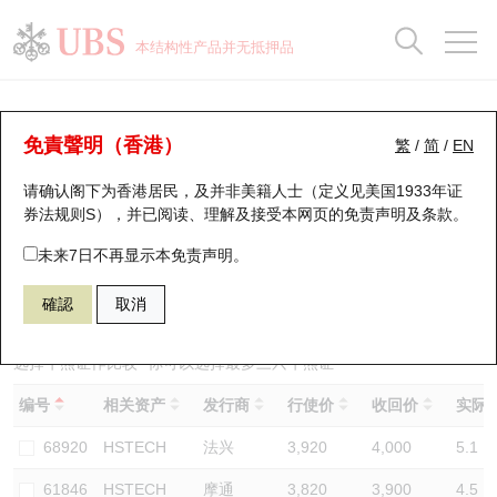
正股数据及市场统计
认股证分析仪
牛熊证分析仪
轮证市场统计
港股通资金流
瑞银轮证教室
认股证
牛熊证
本结构性产品并无抵押品
认股证搜寻
表现
图搜牛熊
表现
十大成交
港股通资金流
十大成交
瑞银轮证教室
牛熊证分析仪
瑞银认股证一览
街货统计
街货统计
十大升幅/跌幅
正股分析仪
持股比重
每月轮证大市专题
牛熊全景快搜
免責聲明（香港）
繁
/
简
/
EN
表现
街货统计
比较
请确认阁下为香港居民，及并非美籍人士（定义见美国1933年证
新发行瑞银认股证
比较
牛熊证搜寻
比较
十大认股证成交分布
二十大活跃股份
显示所有持股比重
轮证专栏
券法规则S），并已阅读、理解及接受本网页的
免责声明及条款
。
即将到期认股证
牛熊证街货分布图
十天股证占大市成交
恒指成份股
讲座及教育短片
63596 瑞银
牛证
未来7日不再显示本免责声明。
HSTECH 恒生科技指数
確認
取消
认股证到期结算价查找
正股牛熊证列表
资金流
国指成份股
认股证投资者教育
认股证分析仪
新发行瑞银牛熊证
街货统计
科指成份股
牛熊证投资者教育
选择牛熊证作比较 *你可以选择最多
三
只牛熊证
编号
相关资产
发行商
行使价
收回价
实际杠
认股证速算机
已收回牛熊证剩余价值
三十大平均引伸波幅
相关资产沽空
认股证牛熊证常问问题
68920
HSTECH
法兴
3,920
4,000
5.1
引伸波幅比较图
即将到期牛熊证
业绩及经济日历
61846
HSTECH
摩通
3,820
3,900
4.5