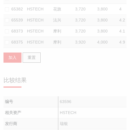
认股证/牛熊证日志
牛熊证到期结算价查找
中资ETFs溢价比较
65382
HSTECH
花旗
3,720
3,800
4
65539
HSTECH
法兴
3,720
3,800
4.2
认股证文件及公告
牛熊证分析仪
AH 股价对照
68373
HSTECH
摩利
3,720
3,800
4.1
认股证文件及公告 (瑞信)
牛熊证速算机
即市板块表现
68375
HSTECH
摩利
3,920
4,000
4.9
牛熊证文件及公告
ADR
加入
重置
牛熊证文件及公告 (瑞信)
收市竞价变化
比较结果
编号
63596
相关资产
HSTECH
发行商
瑞银