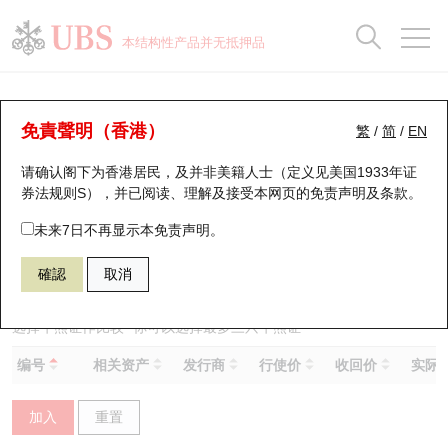
正股数据及市场统计
认股证分析仪
牛熊证分析仪
轮证市场统计
港股通资金流
瑞银轮证教室
认股证
牛熊证
本结构性产品并无抵押品
认股证搜寻
表现
图搜牛熊
表现
十大成交
港股通资金流
十大成交
瑞银轮证教室
牛熊证分析仪
瑞银认股证一览
街货统计
街货统计
十大升幅/跌幅
正股分析仪
持股比重
每月轮证大市专题
牛熊全景快搜
免責聲明（香港）
繁
/
简
/
EN
表现
街货统计
比较
请确认阁下为香港居民，及并非美籍人士（定义见美国1933年证
新发行瑞银认股证
比较
牛熊证搜寻
比较
十大认股证成交分布
二十大活跃股份
显示所有持股比重
轮证专栏
券法规则S），并已阅读、理解及接受本网页的
免责声明及条款
。
即将到期认股证
牛熊证街货分布图
十天股证占大市成交
恒指成份股
讲座及教育短片
59561 瑞银
熊证
未来7日不再显示本免责声明。
9660 地平线机器人－Ｗ
確認
取消
认股证到期结算价查找
正股牛熊证列表
资金流
国指成份股
认股证投资者教育
认股证分析仪
新发行瑞银牛熊证
街货统计
科指成份股
牛熊证投资者教育
选择牛熊证作比较 *你可以选择最多
三
只牛熊证
编号
相关资产
发行商
行使价
收回价
实际杠
认股证速算机
已收回牛熊证剩余价值
三十大平均引伸波幅
相关资产沽空
认股证牛熊证常问问题
加入
重置
引伸波幅比较图
即将到期牛熊证
业绩及经济日历