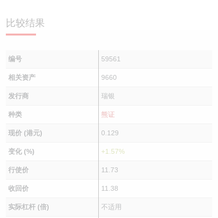
认股证/牛熊证日志
牛熊证到期结算价查找
中资ETFs溢价比较
比较结果
认股证文件及公告
牛熊证分析仪
AH 股价对照
编号
59561
认股证文件及公告 (瑞信)
牛熊证速算机
即市板块表现
相关资产
9660
牛熊证文件及公告
ADR
发行商
瑞银
牛熊证文件及公告 (瑞信)
收市竞价变化
种类
熊证
现价 (港元)
0.129
变化 (%)
+1.57%
行使价
11.73
收回价
11.38
实际杠杆 (倍)
不适用