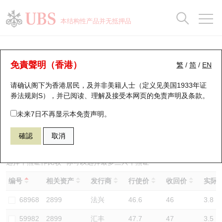
正股数据及市场统计
认股证分析仪
牛熊证分析仪
轮证市场统计
港股通资金流
瑞银轮证教室
认股证
牛熊证
本结构性产品并无抵押品
认股证搜寻
表现
图搜牛熊
表现
十大成交
港股通资金流
十大成交
瑞银轮证教室
牛熊证分析仪
瑞银认股证一览
街货统计
街货统计
十大升幅/跌幅
正股分析仪
持股比重
每月轮证大市专题
牛熊全景快搜
免責聲明（香港）
繁
/
简
/
EN
表现
街货统计
比较
请确认阁下为香港居民，及并非美籍人士（定义见美国1933年证
新发行瑞银认股证
比较
牛熊证搜寻
比较
十大认股证成交分布
二十大活跃股份
显示所有持股比重
轮证专栏
券法规则S），并已阅读、理解及接受本网页的
免责声明及条款
。
即将到期认股证
牛熊证街货分布图
十天股证占大市成交
恒指成份股
讲座及教育短片
57434 瑞银
熊证
未来7日不再显示本免责声明。
2899 紫金矿业
確認
取消
认股证到期结算价查找
正股牛熊证列表
资金流
国指成份股
认股证投资者教育
认股证分析仪
新发行瑞银牛熊证
街货统计
科指成份股
牛熊证投资者教育
选择牛熊证作比较 *你可以选择最多
三
只牛熊证
编号
相关资产
发行商
行使价
收回价
实际杠
认股证速算机
已收回牛熊证剩余价值
三十大平均引伸波幅
相关资产沽空
认股证牛熊证常问问题
68968
2899
法兴
46.6
46
3.8
引伸波幅比较图
即将到期牛熊证
业绩及经济日历
59982
2899
汇丰
47.7
47
3.5