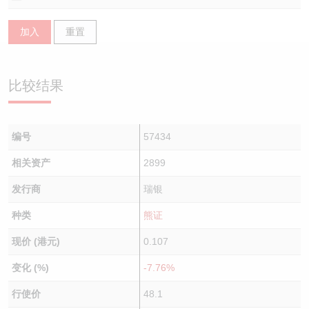
认股证/牛熊证日志
牛熊证到期结算价查找
中资ETFs溢价比较
加入
重置
认股证文件及公告
牛熊证分析仪
AH 股价对照
比较结果
认股证文件及公告 (瑞信)
牛熊证速算机
即市板块表现
牛熊证文件及公告
ADR
编号
57434
牛熊证文件及公告 (瑞信)
收市竞价变化
相关资产
2899
发行商
瑞银
种类
熊证
现价 (港元)
0.107
变化 (%)
-7.76%
行使价
48.1