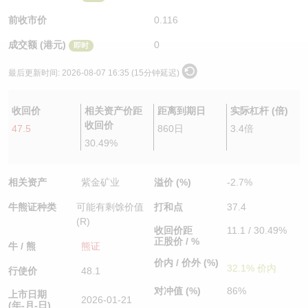
认股证/牛熊证日志
牛熊证到期结算价查找
中资ETFs溢价比较
前收市价
0.116
成交额 (港元)
0
即时
认股证文件及公告
牛熊证分析仪
AH 股价对照
最后更新时间:
2026-08-07 16:35 (15分钟延迟)
认股证文件及公告 (瑞信)
牛熊证速算机
即市板块表现
收回价
相关资产价距
距离到期日
实际杠杆 (倍)
牛熊证文件及公告
ADR
收回价
47.5
860日
3.4倍
30.49%
牛熊证文件及公告 (瑞信)
收市竞价变化
相关资产
紫金矿业
溢价 (%)
-2.7%
牛熊证种类
可能有剩馀价值
打和点
37.4
(R)
收回价距
11.1 / 30.49%
正股价 / %
牛 / 熊
熊证
价内 / 价外 (%)
32.1% 价内
行使价
48.1
对冲值 (%)
86%
上市日期
2026-01-21
(年-月-日)