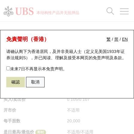
正股数据及市场统计
认股证分析仪
牛熊证分析仪
轮证市场统计
港股通资金流
瑞银轮证教室
认股证
牛熊证
本结构性产品并无抵押品
认股证搜寻
表现
图搜牛熊
表现
十大成交
港股通资金流
十大成交
瑞银轮证教室
牛熊证分析仪
瑞银认股证一览
街货统计
街货统计
十大升幅/跌幅
正股分析仪
持股比重
每月轮证大市专题
牛熊全景快搜
免責聲明（香港）
繁
/
简
/
EN
表现
街货统计
比较
请确认阁下为香港居民，及并非美籍人士（定义见美国1933年证
新发行瑞银认股证
比较
牛熊证搜寻
比较
十大认股证成交分布
二十大活跃股份
显示所有持股比重
轮证专栏
券法规则S），并已阅读、理解及接受本网页的
免责声明及条款
。
即将到期认股证
牛熊证街货分布图
十天股证占大市成交
恒指成份股
讲座及教育短片
57434 瑞银
熊证
未来7日不再显示本免责声明。
2899 紫金矿业
確認
取消
认股证到期结算价查找
正股牛熊证列表
资金流
国指成份股
认股证投资者教育
$0.107
0.009
(-7.76%)
即时
认股证分析仪
新发行瑞银牛熊证
街货统计
科指成份股
牛熊证投资者教育
买入/卖出价
0.105
/
0.107
开市价
不适用
认股证速算机
已收回牛熊证剩余价值
三十大平均引伸波幅
相关资产沽空
认股证牛熊证常问问题
每手股数
20,000
引伸波幅比较图
即将到期牛熊证
业绩及经济日历
是日最高/最低价
不适用
/
不适用
即时