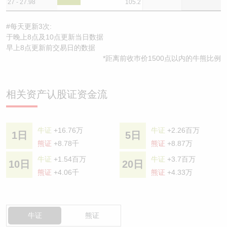
27 - 27.98
105.2
#每天更新3次:
于晚上8点及10点更新当日数据
早上8点更新前交易日的数据
*距离前收巿价1500点以内的牛熊比例
相关资产认股证资金流
牛证
+16.76万
牛证
+2.26百万
1日
5日
熊证
+8.78千
熊证
+8.87万
牛证
+1.54百万
牛证
+3.7百万
10日
20日
熊证
+4.06千
熊证
+4.33万
牛证
熊证