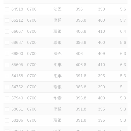
认股证/牛熊证日志
牛熊证到期结算价查找
中资ETFs溢价比较
64518
0700
法巴
396
399
5.6
65212
0700
摩通
396.8
400
5.7
认股证文件及公告
牛熊证分析仪
AH 股价对照
66667
0700
瑞银
406.8
410
6.4
认股证文件及公告 (瑞信)
牛熊证速算机
即市板块表现
68687
0700
瑞银
396.8
400
5.6
牛熊证文件及公告
ADR
69800
0700
法巴
406
409
6.3
55605
0700
汇丰
406.8
410
6.3
牛熊证文件及公告 (瑞信)
收市竞价变化
54158
0700
汇丰
391.8
395
5.3
54752
0700
瑞银
386.8
390
5
57940
0700
华泰
396.8
400
5.3
58051
0700
摩通
391.8
395
5.3
58106
0700
瑞银
391.8
395
5.3