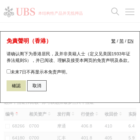
正股数据及市场统计
认股证分析仪
牛熊证分析仪
轮证市场统计
港股通资金流
瑞银轮证教室
认股证
牛熊证
本结构性产品并无抵押品
认股证搜寻
表现
图搜牛熊
表现
十大成交
港股通资金流
十大成交
瑞银轮证教室
牛熊证分析仪
瑞银认股证一览
街货统计
街货统计
十大升幅/跌幅
正股分析仪
持股比重
每月轮证大市专题
牛熊全景快搜
免責聲明（香港）
繁
/
简
/
EN
表现
街货统计
比较
请确认阁下为香港居民，及并非美籍人士（定义见美国1933年证
新发行瑞银认股证
比较
牛熊证搜寻
比较
十大认股证成交分布
二十大活跃股份
显示所有持股比重
轮证专栏
券法规则S），并已阅读、理解及接受本网页的
免责声明及条款
。
即将到期认股证
牛熊证街货分布图
十天股证占大市成交
恒指成份股
讲座及教育短片
56314 瑞银
牛证
未来7日不再显示本免责声明。
0700 腾讯控股
確認
取消
认股证到期结算价查找
正股牛熊证列表
资金流
国指成份股
认股证投资者教育
认股证分析仪
新发行瑞银牛熊证
街货统计
科指成份股
牛熊证投资者教育
选择牛熊证作比较 *你可以选择最多
三
只牛熊证
编号
相关资产
发行商
行使价
收回价
实际杠
认股证速算机
已收回牛熊证剩余价值
三十大平均引伸波幅
相关资产沽空
认股证牛熊证常问问题
68266
0700
摩通
406.8
410
6.4
引伸波幅比较图
即将到期牛熊证
业绩及经济日历
64180
0700
汇丰
401.8
405
5.9