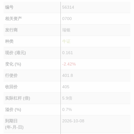
编号
56314
相关资产
0700
发行商
瑞银
种类
牛证
现价 (港元)
0.161
变化 (%)
-2.42%
行使价
401.8
收回价
405
实际杠杆 (倍)
5.9倍
溢价 (%)
0.7%
到期日
2026-10-08
(年-月-日)