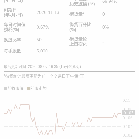
(年-月-日)
66.94%
历史波幅 (%)
到期日
2026-11-13
街货量
*
0
(年-月-日)
每日时间值
街货百分比
0.67%
0%
损耗(%)
(%)
街货量较
换股比率
50
-
上日变化
每手股数
5,000
最后更新时间: 2026-08-07 16:35 (15分钟延迟)
*
街货统计最后更新为前一个交易日下午4时正
前收市价
即市走势
0.11
0.108
0.107
0.106
0.104
0.102