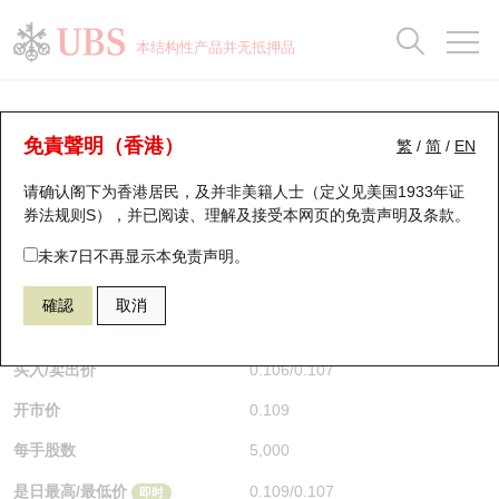
正股数据及市场统计
认股证分析仪
牛熊证分析仪
轮证市场统计
港股通资金流
瑞银轮证教室
认股证
牛熊证
本结构性产品并无抵押品
认股证搜寻
表现
图搜牛熊
表现
十大成交
港股通资金流
十大成交
瑞银轮证教室
认股证分析仪
瑞银认股证一览
街货统计
街货统计
十大升幅/跌幅
正股分析仪
持股比重
每月轮证大市专题
牛熊全景快搜
免責聲明（香港）
繁
/
简
/
EN
表现
街货统计
比较
请确认阁下为香港居民，及并非美籍人士（定义见美国1933年证
新发行瑞银认股证
比较
牛熊证搜寻
比较
十大认股证成交分布
二十大活跃股份
显示所有持股比重
轮证专栏
券法规则S），并已阅读、理解及接受本网页的
免责声明及条款
。
即将到期认股证
牛熊证街货分布图
十天股证占大市成交
恒指成份股
讲座及教育短片
29711 瑞银
认沽
未来7日不再显示本免责声明。
1024 快手
確認
取消
认股证到期结算价查找
正股牛熊证列表
资金流
国指成份股
认股证投资者教育
$0.107
即时
认股证分析仪
新发行瑞银牛熊证
街货统计
科指成份股
牛熊证投资者教育
买入/卖出价
0.106
/
0.107
开市价
0.109
认股证速算机
已收回牛熊证剩余价值
三十大平均引伸波幅
相关资产沽空
认股证牛熊证常问问题
每手股数
5,000
引伸波幅比较图
即将到期牛熊证
业绩及经济日历
是日最高/最低价
0.109
/
0.107
即时