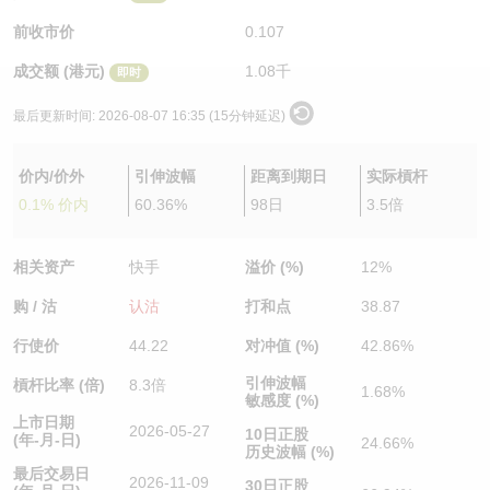
认股证/牛熊证日志
牛熊证到期结算价查找
中资ETFs溢价比较
前收市价
0.107
成交额 (港元)
1.08千
即时
认股证文件及公告
牛熊证分析仪
AH 股价对照
最后更新时间:
2026-08-07 16:35 (15分钟延迟)
认股证文件及公告 (瑞信)
牛熊证速算机
即市板块表现
价内/价外
引伸波幅
距离到期日
实际槓杆
牛熊证文件及公告
ADR
0.1% 价内
60.36%
98日
3.5倍
牛熊证文件及公告 (瑞信)
收市竞价变化
相关资产
快手
溢价 (%)
12%
购 / 沽
认沽
打和点
38.87
行使价
44.22
对冲值 (%)
42.86%
引伸波幅
槓杆比率 (倍)
8.3倍
1.68%
敏感度 (%)
上市日期
2026-05-27
10日正股
(年-月-日)
24.66%
历史波幅 (%)
最后交易日
2026-11-09
30日正股