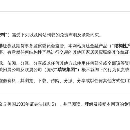
资料”
）需受下列以及网站刊载的免责声明及条款约束。
正股数据及市场统计
瑞银轮证教室
港证券及期货事务监察委员会监管。本网站所述金融产品（
“结构性
事。有意就任何结构性产品进行交易的其他国家居民应联络其传统证
载、传阅、分派、分享或以任何其他方式使用任何部分或全部该等资
关附属公司及联属公司（统称
“瑞银集团”
）概不就阁下的行为负责或
虚假资料，其浏览、下载、传阅、分派、分享或以任何其他方式使用
见美国1933年证券法规则S），并已阅读、理解及接受本网页的
股
免