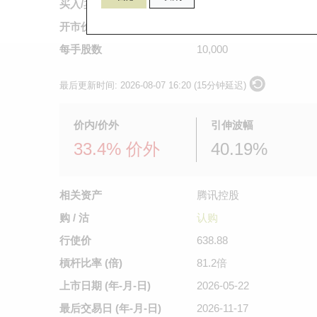
买入/卖出价
0.058
/
0.059
开市价
0.065
每手股数
10,000
最后更新时间:
2026-08-07 16:20 (15分钟延迟)
价内/价外
引伸波幅
33.4% 价外
40.19%
相关资产
腾讯控股
购 / 沽
认购
行使价
638.88
槓杆比率 (倍)
81.2倍
上市日期
(年-月-日)
2026-05-22
最后交易日
(年-月-日)
2026-11-17