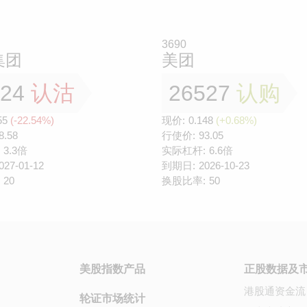
3690
集团
美团
124
认沽
26527
认购
55
(-22.54%)
现价:
0.148
(+0.68%)
8.58
行使价:
93.05
3.3倍
实际杠杆:
6.6倍
027-01-12
到期日:
2026-10-23
20
换股比率:
50
美股指数产品
正股数据及
港股通资金流
轮证市场统计