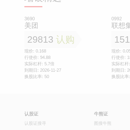
3690
0992
美团
联想
29813
认购
15
现价:
0.168
现价:
0.0
行使价:
94.88
行使价:
1
实际杠杆:
5.7倍
实际杠杆:
到期日:
2026-11-27
到期日:
2
换股比率:
50
换股比率:
认股证
牛熊证
认股证搜寻
图搜牛熊