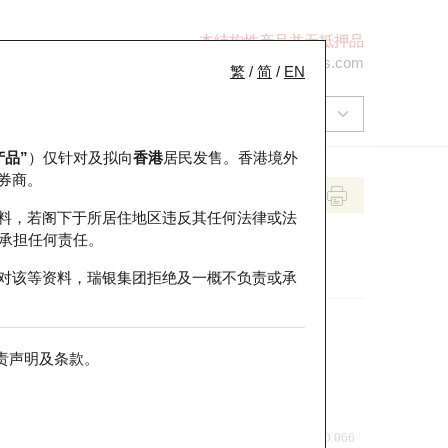
本结构性产品并无抵押品
+852 2971 6668
ol-hkwarrants@ubs.com
繁
/
简
/
EN
产品”
）仅针对及拟向
香港
居民发售。香港境外
券商。
料，若阁下于所居住地区违反其任何法律或法
承担任何责任。
对该等资料，瑞银集团拒绝及一概不负责或承
责声明及条款
。
前收市价
即市走势
0.066