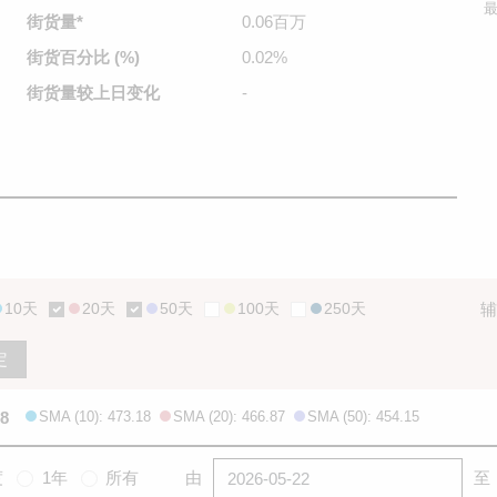
最
街货量
*
0.06百万
街货百分比
(%)
0.02%
街货量较
上日变化
-
10天
20天
50天
100天
250天
辅
定
.8
SMA (10): 473.18
SMA (20): 466.87
SMA (50): 454.15
度
1年
所有
由
至