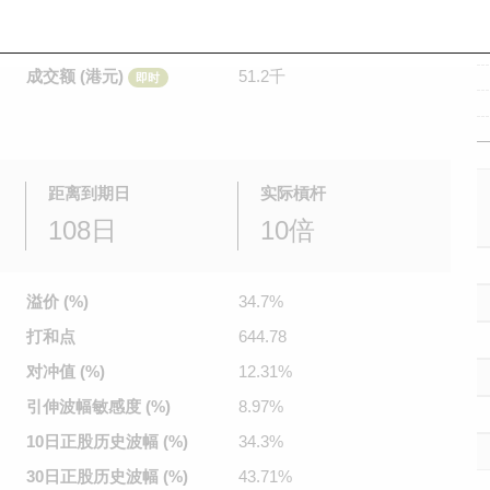
是日最高/最低价
0.065
/
0.063
即时
前收市价
0.064
成交额 (港元)
51.2千
即时
距离到期日
实际槓杆
108日
10倍
溢价 (%)
34.7%
打和点
644.78
对冲值 (%)
12.31%
引伸波幅
敏感度 (%)
8.97%
10日正股
历史波幅 (%)
34.3%
30日正股
历史波幅 (%)
43.71%