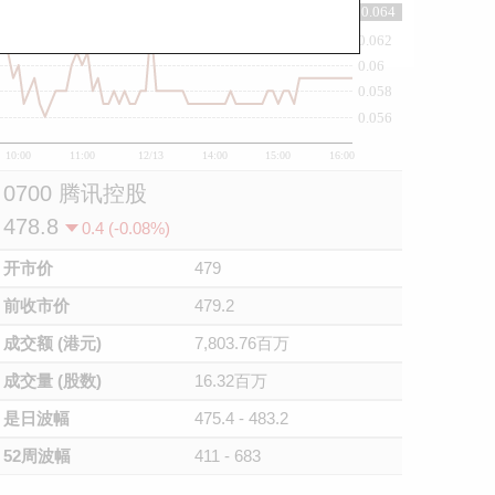
0.064
0.064
0.062
0.06
0.058
0.056
10:00
11:00
12/13
14:00
15:00
16:00
0700 腾讯控股
478.8
0.4 (-0.08%)
开市价
479
前收市价
479.2
成交额 (港元)
7,803.76百万
成交量 (股数)
16.32百万
是日波幅
475.4 - 483.2
52周波幅
411 - 683