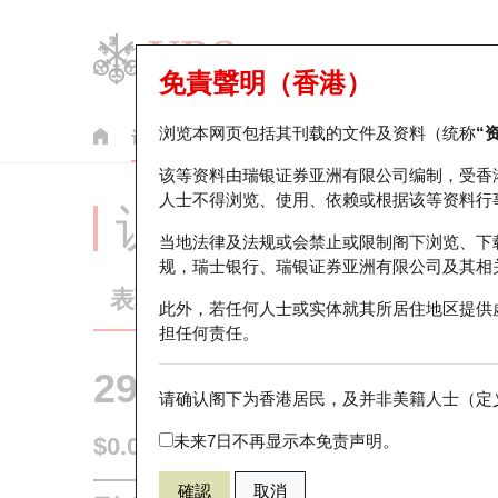
免責聲明（香港）
浏览本网页包括其刊载的文件及资料（统称
“
认股证
牛熊证
美股指数产品
轮证市场统计
该等资料由瑞银证券亚洲有限公司编制，受香
人士不得浏览、使用、依赖或根据该等资料行
认股证分析仪
当地法律及法规或会禁止或限制阁下浏览、下
规，瑞士银行、瑞银证券亚洲有限公司及其相
表现
街货统计
比较
此外，若任何人士或实体就其所居住地区提供
担任何责任。
29506 瑞银
认购
请确认阁下为香港居民，及并非美籍人士（定义
0700 腾讯控
未来7日不再显示本免责声明。
$0.059
0.005
(-7.81%)
即时
確認
取消