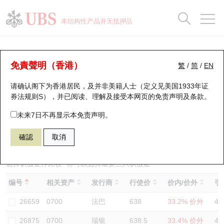
正股数据及市场统计
认股证分析仪
牛熊证分析仪
轮证市场统计
港股通资金流
瑞银轮证教室
认股证
牛熊证
本结构性产品并无抵押品
认股证搜寻
表现
图搜牛熊
表现
十大成交
港股通资金流
十大成交
瑞银轮证教室
认股证分析仪
瑞银认股证一览
街货统计
街货统计
十大升幅/跌幅
正股分析仪
持股比重
每月轮证大市专题
牛熊全景快搜
免責聲明（香港）
繁
/
简
/
EN
表现
街货统计
比较
请确认阁下为香港居民，及并非美籍人士（定义见美国1933年证
新发行瑞银认股证
比较
牛熊证搜寻
比较
十大认股证成交分布
二十大活跃股份
显示所有持股比重
轮证专栏
券法规则S），并已阅读、理解及接受本网页的
免责声明及条款
。
即将到期认股证
牛熊证街货分布图
十天股证占大市成交
恒指成份股
讲座及教育短片
29506 瑞银
认购
未来7日不再显示本免责声明。
0700 腾讯控股
確認
取消
认股证到期结算价查找
正股牛熊证列表
资金流
国指成份股
认股证投资者教育
认股证分析仪
新发行瑞银牛熊证
街货统计
科指成份股
牛熊证投资者教育
选择认股证作比较
*你可以选择最多
三
只认股证
编号
相关资产
发行商
行使价
价内/价外
引
认股证速算机
已收回牛熊证剩余价值
三十大平均引伸波幅
相关资产沽空
认股证牛熊证常问问题
26659
0700
法巴
638
33.2% 价外
42
引伸波幅比较图
即将到期牛熊证
业绩及经济日历
26875
0700
瑞银
638.5
33.4% 价外
47