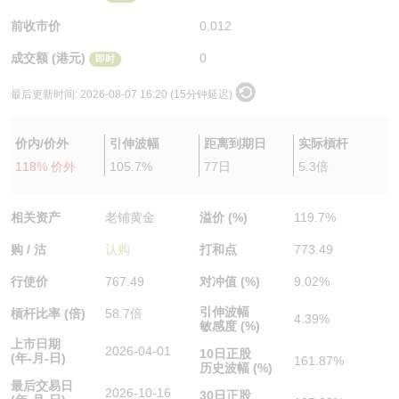
认股证/牛熊证日志
牛熊证到期结算价查找
中资ETFs溢价比较
前收市价
0.012
成交额 (港元)
0
即时
认股证文件及公告
牛熊证分析仪
AH 股价对照
最后更新时间:
2026-08-07 16:20 (15分钟延迟)
认股证文件及公告 (瑞信)
牛熊证速算机
即市板块表现
价内/价外
引伸波幅
距离到期日
实际槓杆
牛熊证文件及公告
ADR
118% 价外
105.7%
77日
5.3倍
牛熊证文件及公告 (瑞信)
收市竞价变化
相关资产
老铺黄金
溢价 (%)
119.7%
购 / 沽
认购
打和点
773.49
行使价
767.49
对冲值 (%)
9.02%
引伸波幅
槓杆比率 (倍)
58.7倍
4.39%
敏感度 (%)
上市日期
2026-04-01
10日正股
(年-月-日)
161.87%
历史波幅 (%)
最后交易日
2026-10-16
30日正股