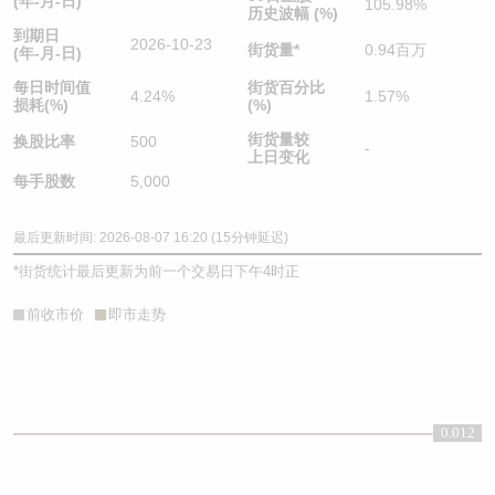
(年-月-日)
105.98%
历史波幅 (%)
到期日
2026-10-23
街货量
*
0.94百万
(年-月-日)
每日时间值
街货百分比
4.24%
1.57%
损耗(%)
(%)
街货量较
换股比率
500
-
上日变化
每手股数
5,000
最后更新时间: 2026-08-07 16:20 (15分钟延迟)
*
街货统计最后更新为前一个交易日下午4时正
前收市价
即市走势
0.012
0.012