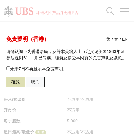
正股数据及市场统计
认股证分析仪
牛熊证分析仪
轮证市场统计
港股通资金流
瑞银轮证教室
认股证
牛熊证
本结构性产品并无抵押品
认股证搜寻
表现
图搜牛熊
表现
十大成交
港股通资金流
十大成交
瑞银轮证教室
认股证分析仪
瑞银认股证一览
街货统计
街货统计
十大升幅/跌幅
正股分析仪
持股比重
每月轮证大市专题
牛熊全景快搜
免責聲明（香港）
繁
/
简
/
EN
表现
街货统计
比较
请确认阁下为香港居民，及并非美籍人士（定义见美国1933年证
新发行瑞银认股证
比较
牛熊证搜寻
比较
十大认股证成交分布
二十大活跃股份
显示所有持股比重
轮证专栏
券法规则S），并已阅读、理解及接受本网页的
免责声明及条款
。
即将到期认股证
牛熊证街货分布图
十天股证占大市成交
恒指成份股
讲座及教育短片
27865 瑞银
认购
未来7日不再显示本免责声明。
6181 老铺黄金
確認
取消
认股证到期结算价查找
正股牛熊证列表
资金流
国指成份股
认股证投资者教育
$0.012
即时
认股证分析仪
新发行瑞银牛熊证
街货统计
科指成份股
牛熊证投资者教育
买入/卖出价
不适用
/
不适用
开市价
不适用
认股证速算机
已收回牛熊证剩余价值
三十大平均引伸波幅
相关资产沽空
认股证牛熊证常问问题
每手股数
5,000
引伸波幅比较图
即将到期牛熊证
业绩及经济日历
是日最高/最低价
不适用
/
不适用
即时