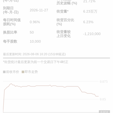
(年-月-日)
21.71%
历史波幅 (%)
到期日
2026-11-27
街货量
*
6.23百万
(年-月-日)
每日时间值
街货百分比
0.96%
6.23%
损耗(%)
(%)
街货量较
换股比率
50
-1,210,000
上日变化
每手股数
10,000
最后更新时间: 2026-08-06 16:20 (15分钟延迟)
*
街货统计最后更新为前一个交易日下午4时正
前收市价
即市走势
0.075
0.05
0.031