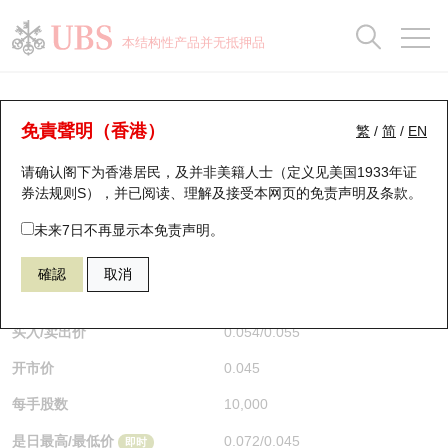
正股数据及市场统计
认股证分析仪
牛熊证分析仪
轮证市场统计
港股通资金流
瑞银轮证教室
认股证
牛熊证
本结构性产品并无抵押品
认股证搜寻
表现
图搜牛熊
表现
十大成交
港股通资金流
十大成交
瑞银轮证教室
认股证分析仪
瑞银认股证一览
街货统计
街货统计
十大升幅/跌幅
正股分析仪
持股比重
每月轮证大市专题
牛熊全景快搜
免責聲明（香港）
繁
/
简
/
EN
表现
街货统计
比较
请确认阁下为香港居民，及并非美籍人士（定义见美国1933年证
新发行瑞银认股证
比较
牛熊证搜寻
比较
十大认股证成交分布
二十大活跃股份
显示所有持股比重
轮证专栏
券法规则S），并已阅读、理解及接受本网页的
免责声明及条款
。
即将到期认股证
牛熊证街货分布图
十天股证占大市成交
恒指成份股
讲座及教育短片
19351 瑞银
认沽
未来7日不再显示本免责声明。
1299 友邦保险
確認
取消
认股证到期结算价查找
正股牛熊证列表
资金流
国指成份股
认股证投资者教育
$0.054
0.023
(+74.19%)
即时
认股证分析仪
新发行瑞银牛熊证
街货统计
科指成份股
牛熊证投资者教育
买入/卖出价
0.054
/
0.055
开市价
0.045
认股证速算机
已收回牛熊证剩余价值
三十大平均引伸波幅
相关资产沽空
认股证牛熊证常问问题
每手股数
10,000
引伸波幅比较图
即将到期牛熊证
业绩及经济日历
是日最高/最低价
0.072
/
0.045
即时