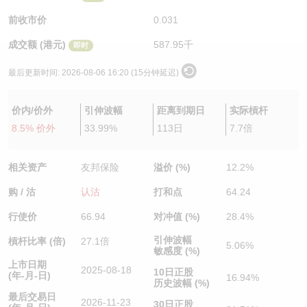
认股证/牛熊证日志
牛熊证到期结算价查找
中资ETFs溢价比较
前收市价
0.031
成交额 (港元)
587.95千
即时
认股证文件及公告
牛熊证分析仪
AH 股价对照
最后更新时间:
2026-08-06 16:20 (15分钟延迟)
认股证文件及公告 (瑞信)
牛熊证速算机
即市板块表现
价内/价外
引伸波幅
距离到期日
实际槓杆
牛熊证文件及公告
ADR
8.5% 价外
33.99%
113日
7.7倍
牛熊证文件及公告 (瑞信)
收市竞价变化
相关资产
友邦保险
溢价 (%)
12.2%
购 / 沽
认沽
打和点
64.24
行使价
66.94
对冲值 (%)
28.4%
引伸波幅
槓杆比率 (倍)
27.1倍
5.06%
敏感度 (%)
上市日期
2025-08-18
10日正股
(年-月-日)
16.94%
历史波幅 (%)
最后交易日
2026-11-23
30日正股