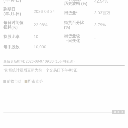
(年-月-日)
42.54%
历史波幅 (%)
到期日
2026-08-24
街货量
*
3.03百万
(年-月-日)
每日时间值
街货百分比
22.98%
3.79%
损耗(%)
(%)
街货量较
换股比率
10
-
上日变化
每手股数
10,000
最后更新时间: 2026-08-07 09:30 (15分钟延迟)
*
街货统计最后更新为前一个交易日下午4时正
前收市价
即市走势
0.010
0.01