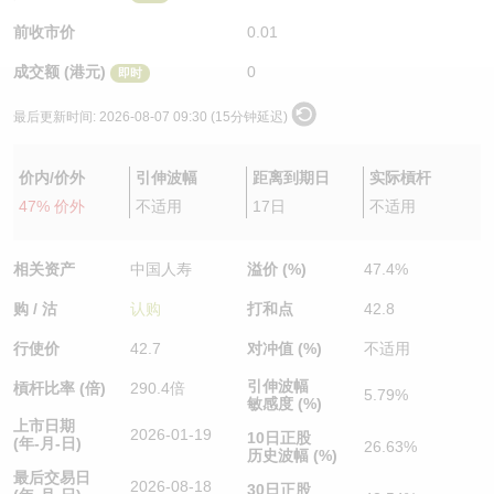
认股证/牛熊证日志
牛熊证到期结算价查找
中资ETFs溢价比较
前收市价
0.01
成交额 (港元)
0
即时
认股证文件及公告
牛熊证分析仪
AH 股价对照
最后更新时间:
2026-08-07 09:30 (15分钟延迟)
认股证文件及公告 (瑞信)
牛熊证速算机
即市板块表现
价内/价外
引伸波幅
距离到期日
实际槓杆
牛熊证文件及公告
ADR
47% 价外
不适用
17日
不适用
牛熊证文件及公告 (瑞信)
收市竞价变化
相关资产
中国人寿
溢价 (%)
47.4%
购 / 沽
认购
打和点
42.8
行使价
42.7
对冲值 (%)
不适用
引伸波幅
槓杆比率 (倍)
290.4倍
5.79%
敏感度 (%)
上市日期
2026-01-19
10日正股
(年-月-日)
26.63%
历史波幅 (%)
最后交易日
2026-08-18
30日正股