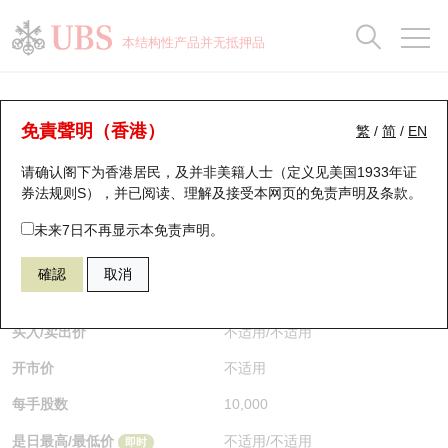
正股数据及市场统计
认股证分析仪
牛熊证分析仪
轮证市场统计
港股通资金流
瑞银轮证教室
认股证
牛熊证
本结构性产品并无抵押品
认股证搜寻
表现
图搜牛熊
表现
十大成交
港股通资金流
十大成交
瑞银轮证教室
认股证分析仪
瑞银认股证一览
街货统计
街货统计
十大升幅/跌幅
正股分析仪
持股比重
每月轮证大市专题
牛熊全景快搜
免責聲明（香港）
繁
/
简
/
EN
表现
街货统计
比较
请确认阁下为香港居民，及并非美籍人士（定义见美国1933年证
新发行瑞银认股证
比较
牛熊证搜寻
比较
十大认股证成交分布
二十大活跃股份
显示所有持股比重
轮证专栏
券法规则S），并已阅读、理解及接受本网页的
免责声明及条款
。
即将到期认股证
牛熊证街货分布图
十天股证占大市成交
恒指成份股
讲座及教育短片
24645 瑞银
认购
未来7日不再显示本免责声明。
2628 中国人寿
確認
取消
认股证到期结算价查找
正股牛熊证列表
资金流
国指成份股
认股证投资者教育
$0.01
即时
认股证分析仪
新发行瑞银牛熊证
街货统计
科指成份股
牛熊证投资者教育
买入/卖出价
不适用
/
不适用
开市价
不适用
认股证速算机
已收回牛熊证剩余价值
三十大平均引伸波幅
相关资产沽空
认股证牛熊证常问问题
每手股数
10,000
引伸波幅比较图
即将到期牛熊证
业绩及经济日历
是日最高/最低价
不适用
/
不适用
即时