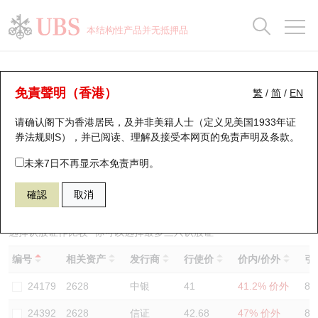
正股数据及市场统计
认股证分析仪
牛熊证分析仪
轮证市场统计
港股通资金流
瑞银轮证教室
认股证
牛熊证
本结构性产品并无抵押品
认股证搜寻
表现
图搜牛熊
表现
十大成交
港股通资金流
十大成交
瑞银轮证教室
认股证分析仪
瑞银认股证一览
街货统计
街货统计
十大升幅/跌幅
正股分析仪
持股比重
每月轮证大市专题
牛熊全景快搜
免責聲明（香港）
繁
/
简
/
EN
表现
街货统计
比较
请确认阁下为香港居民，及并非美籍人士（定义见美国1933年证
新发行瑞银认股证
比较
牛熊证搜寻
比较
十大认股证成交分布
二十大活跃股份
显示所有持股比重
轮证专栏
券法规则S），并已阅读、理解及接受本网页的
免责声明及条款
。
即将到期认股证
牛熊证街货分布图
十天股证占大市成交
恒指成份股
讲座及教育短片
24645 瑞银
认购
未来7日不再显示本免责声明。
2628 中国人寿
確認
取消
认股证到期结算价查找
正股牛熊证列表
资金流
国指成份股
认股证投资者教育
认股证分析仪
新发行瑞银牛熊证
街货统计
科指成份股
牛熊证投资者教育
选择认股证作比较
*你可以选择最多
三
只认股证
编号
相关资产
发行商
行使价
价内/价外
引
认股证速算机
已收回牛熊证剩余价值
三十大平均引伸波幅
相关资产沽空
认股证牛熊证常问问题
24179
2628
中银
41
41.2% 价外
84
引伸波幅比较图
即将到期牛熊证
业绩及经济日历
24392
2628
信证
42.68
47% 价外
80