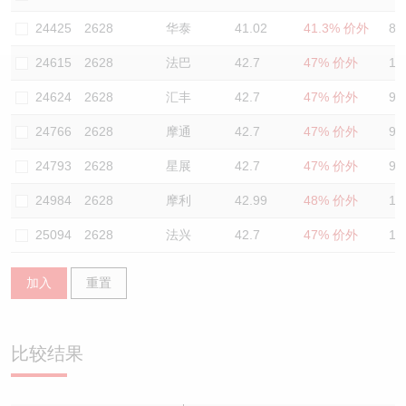
认股证/牛熊证日志
牛熊证到期结算价查找
中资ETFs溢价比较
24425
2628
华泰
41.02
41.3% 价外
86
24615
2628
法巴
42.7
47% 价外
10
认股证文件及公告
牛熊证分析仪
AH 股价对照
24624
2628
汇丰
42.7
47% 价外
94
认股证文件及公告 (瑞信)
牛熊证速算机
即市板块表现
24766
2628
摩通
42.7
47% 价外
94
牛熊证文件及公告
ADR
24793
2628
星展
42.7
47% 价外
94
24984
2628
摩利
42.99
48% 价外
14
牛熊证文件及公告 (瑞信)
收市竞价变化
25094
2628
法兴
42.7
47% 价外
10
加入
重置
比较结果