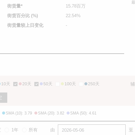
最
街货量
*
15.78百万
街货百分比
(%)
22.54%
街货量较
上日变化
-
10天
20天
50天
100天
250天
辅
定
SMA (10): 3.79
SMA (20): 3.82
SMA (50): 4.61
度
1年
所有
由
至