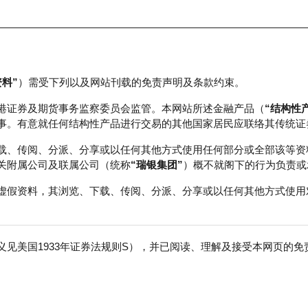
资料”
）需受下列以及网站刊载的免责声明及条款约束。
正股数据及市场统计
瑞银轮证教室
港证券及期货事务监察委员会监管。本网站所述金融产品（
“结构性
事。有意就任何结构性产品进行交易的其他国家居民应联络其传统证
载、传阅、分派、分享或以任何其他方式使用任何部分或全部该等资
关附属公司及联属公司（统称
“瑞银集团”
）概不就阁下的行为负责或
虚假资料，其浏览、下载、传阅、分派、分享或以任何其他方式使用
见美国1933年证券法规则S），并已阅读、理解及接受本网页的
材
免