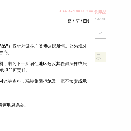
本结构性产品并无抵押品
+852 2971 6668
ol-hkwarrants@ubs.com
繁
/
简
/
EN
产品”
）仅针对及拟向
香港
居民发售。香港境外
券商。
料，若阁下于所居住地区违反其任何法律或法
承担任何责任。
对该等资料，瑞银集团拒绝及一概不负责或承
责声明及条款
。
前收市价
即市走势