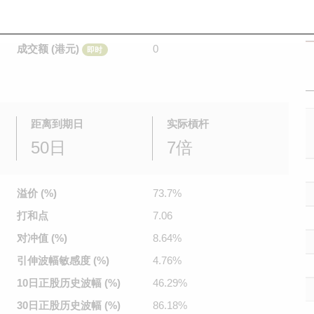
是日最高/最低价
不适用
/
不适用
即时
前收市价
0.01
成交额 (港元)
0
即时
距离到期日
实际槓杆
50日
7倍
溢价 (%)
73.7%
打和点
7.06
对冲值 (%)
8.64%
引伸波幅
敏感度 (%)
4.76%
10日正股
历史波幅 (%)
46.29%
30日正股
历史波幅 (%)
86.18%