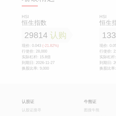
HSI
HSI
恒生指数
恒生
29814
认购
13
现价:
0.043
(-21.82%)
现价:
0.0
行使价:
28,000
行使价:
2
实际杠杆:
15.8倍
实际杠杆:
到期日:
2026-11-27
到期日:
2
换股比率:
9,000
换股比率:
认股证
牛熊证
认股证搜寻
图搜牛熊