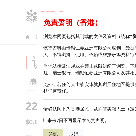
免責聲明（香港）
浏览本网页包括其刊载的文件及资料（统称
“
认股证
牛熊证
美股指数产品
轮证市场统计
该等资料由瑞银证券亚洲有限公司编制，受香
人士不得浏览、使用、依赖或根据该等资料行
认股证分析仪
当地法律及法规或会禁止或限制阁下浏览、下
规，瑞士银行、瑞银证券亚洲有限公司及其相
表现
街货统计
比较
此外，若任何人士或实体就其所居住地区提供
担任何责任。
22538 瑞银
认购
请确认阁下为香港居民，及并非美籍人士（定义
3323 中国建
未来7日不再显示本免责声明。
$0.01
即时
確認
取消