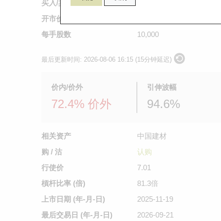
买入/卖出价
不适用
/
0.01
开市价
不适用
每手股数
10,000
最后更新时间:
2026-08-06 16:15 (15分钟延迟)
价内/价外
引伸波幅
72.4% 价外
94.6%
相关资产
中国建材
购 / 沽
认购
行使价
7.01
槓杆比率 (倍)
81.3倍
上市日期
(年-月-日)
2025-11-19
最后交易日
(年-月-日)
2026-09-21