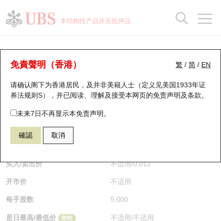
正股数据及市场统计
认股证分析仪
牛熊证分析仪
轮证市场统计
港股通资金流
瑞银轮证教室
认股证
牛熊证
本结构性产品并无抵押品
认股证搜寻
表现
图搜牛熊
表现
十大成交
港股通资金流
十大成交
瑞银轮证教室
认股证分析仪
瑞银认股证一览
街货统计
街货统计
十大升幅/跌幅
正股分析仪
持股比重
每月轮证大市专题
牛熊全景快搜
免責聲明（香港）
繁
/
简
/
EN
表现
街货统计
比较
请确认阁下为香港居民，及并非美籍人士（定义见美国1933年证
新发行瑞银认股证
比较
牛熊证搜寻
比较
十大认股证成交分布
二十大活跃股份
显示所有持股比重
轮证专栏
券法规则S），并已阅读、理解及接受本网页的
免责声明及条款
。
即将到期认股证
牛熊证街货分布图
十天股证占大市成交
恒指成份股
讲座及教育短片
21830 瑞银
认购
未来7日不再显示本免责声明。
1211 比亚迪股份
確認
取消
认股证到期结算价查找
正股牛熊证列表
资金流
国指成份股
认股证投资者教育
$0.012
即时
认股证分析仪
新发行瑞银牛熊证
街货统计
科指成份股
牛熊证投资者教育
买入/卖出价
不适用
/
0.012
开市价
不适用
认股证速算机
已收回牛熊证剩余价值
三十大平均引伸波幅
相关资产沽空
认股证牛熊证常问问题
每手股数
5,000
引伸波幅比较图
即将到期牛熊证
业绩及经济日历
是日最高/最低价
不适用
/
不适用
即时