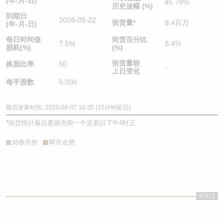
(年-月-日)
45.78%
历史波幅 (%)
到期日
2026-09-22
街货量
*
8.4百万
(年-月-日)
每日时间值
街货百分比
7.5%
8.4%
损耗(%)
(%)
街货量较
换股比率
50
-
上日变化
每手股数
5,000
最后更新时间: 2026-08-07 16:35 (15分钟延迟)
*
街货统计最后更新为前一个交易日下午4时正
前收市价
即市走势
0.012
0.012