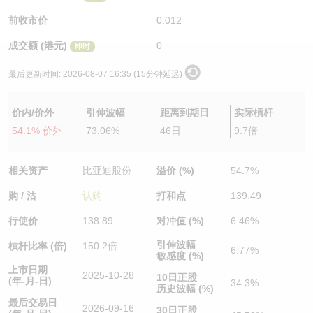
认股证/牛熊证日志
牛熊证到期结算价查找
中资ETFs溢价比较
前收市价
0.012
成交额 (港元)
0
即时
认股证文件及公告
牛熊证分析仪
AH 股价对照
最后更新时间:
2026-08-07 16:35 (15分钟延迟)
认股证文件及公告 (瑞信)
牛熊证速算机
即市板块表现
价内/价外
引伸波幅
距离到期日
实际槓杆
牛熊证文件及公告
ADR
54.1% 价外
73.06%
46日
9.7倍
牛熊证文件及公告 (瑞信)
收市竞价变化
相关资产
比亚迪股份
溢价 (%)
54.7%
购 / 沽
认购
打和点
139.49
行使价
138.89
对冲值 (%)
6.46%
引伸波幅
槓杆比率 (倍)
150.2倍
6.77%
敏感度 (%)
上市日期
2025-10-28
10日正股
(年-月-日)
34.3%
历史波幅 (%)
最后交易日
2026-09-16
30日正股