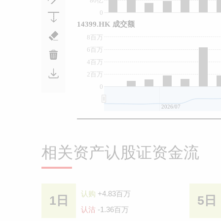
80亿
0
14399.HK 成交额
8百万
6百万
4百万
2百万
0
2026/07
相关资产认股证资金流
认购
+4.83百万
1日
5日
认沽
-1.36百万