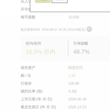
买入/卖出价
0.29
/
0.295
开市价
0.285
每手股数
10,000
最后更新时间:
2026-08-07 16:35 (15分钟延迟)
价内/价外
引伸波幅
18.5% 价内
48.7%
相关资产
阿里巴巴
购 / 沽
认购
行使价
100.88
槓杆比率 (倍)
4.3倍
上市日期
(年-月-日)
2026-06-30
最后交易日
(年-月-日)
2026-12-22