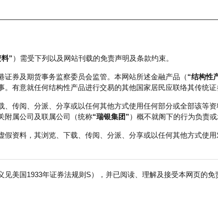
资料”
）需受下列以及网站刊载的免责声明及条款约束。
正股数据及市场统计
瑞银轮证教室
港证券及期货事务监察委员会监管。本网站所述金融产品（
“结构性
事。有意就任何结构性产品进行交易的其他国家居民应联络其传统证
载、传阅、分派、分享或以任何其他方式使用任何部分或全部该等资
关附属公司及联属公司（统称
“瑞银集团”
）概不就阁下的行为负责或
虚假资料，其浏览、下载、传阅、分派、分享或以任何其他方式使用
见美国1933年证券法规则S），并已阅读、理解及接受本网页的
巴
免