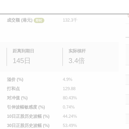
是日最高/最低价
0.29
/
0.285
即时
前收市价
0.295
成交额 (港元)
132.3千
即时
距离到期日
实际槓杆
145日
3.4倍
溢价 (%)
4.9%
打和点
129.88
对冲值 (%)
80.43%
引伸波幅
敏感度 (%)
0.74%
10日正股
历史波幅 (%)
44.24%
30日正股
历史波幅 (%)
53.49%