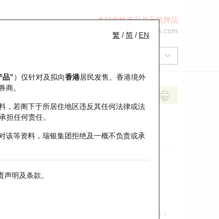
本结构性产品并无抵押品
+852 2971 6668
ol-hkwarrants@ubs.com
繁
/
简
/
EN
产品”
）仅针对及拟向
香港
居民发售。香港境外
券商。
料，若阁下于所居住地区违反其任何法律或法
承担任何责任。
对该等资料，瑞银集团拒绝及一概不负责或承
责声明及条款
。
前收市价
即市走势
0.3