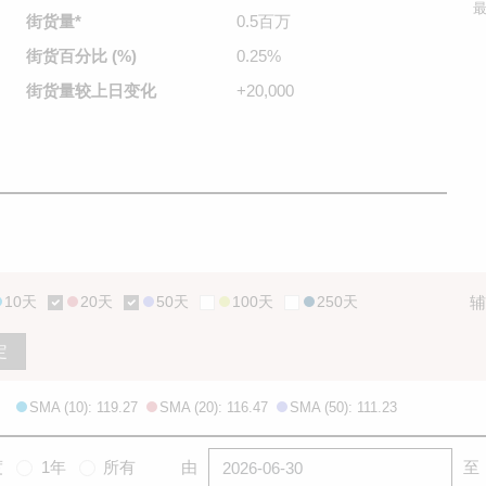
最
街货量
*
0.5百万
街货百分比
(%)
0.25%
街货量较
上日变化
+20,000
10天
20天
50天
100天
250天
辅
定
SMA (10): 119.27
SMA (20): 116.47
SMA (50): 111.23
度
1年
所有
由
至