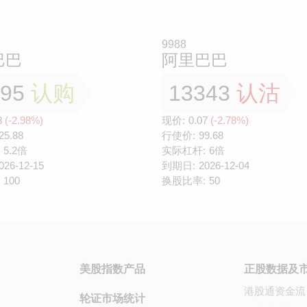
9988
巴巴
阿里巴巴
795
认购
13343
认沽
3
(-2.98%)
现价:
0.07
(-2.78%)
25.88
行使价:
99.68
5.2倍
实际杠杆:
6倍
026-12-15
到期日:
2026-12-04
100
换股比率:
50
美股指数产品
正股数据及
港股通资金流
轮证市场统计