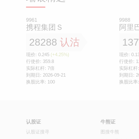
9961
9988
携程集团Ｓ
阿里
28288
认沽
13
现价:
0.245
(+4.25%)
现价:
0.1
行使价:
359.8
行使价:
1
实际杠杆:
7倍
实际杠杆:
到期日:
2026-09-21
到期日:
2
换股比率:
100
换股比率:
认股证
牛熊证
认股证搜寻
图搜牛熊