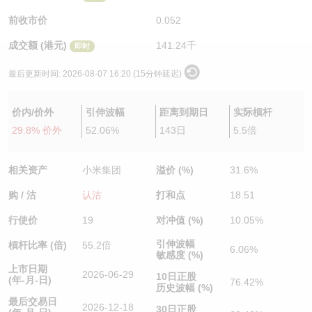
认股证/牛熊证日志
牛熊证到期结算价查找
中资ETFs溢价比较
前收市价
0.052
成交额 (港元)
141.24千
即时
认股证文件及公告
牛熊证分析仪
AH 股价对照
最后更新时间:
2026-08-07 16:20 (15分钟延迟)
认股证文件及公告 (瑞信)
牛熊证速算机
即市板块表现
价内/价外
引伸波幅
距离到期日
实际槓杆
牛熊证文件及公告
ADR
29.8% 价外
52.06%
143日
5.5倍
牛熊证文件及公告 (瑞信)
收市竞价变化
相关资产
小米集团
溢价 (%)
31.6%
购 / 沽
认沽
打和点
18.51
行使价
19
对冲值 (%)
10.05%
引伸波幅
槓杆比率 (倍)
55.2倍
6.06%
敏感度 (%)
上市日期
2026-06-29
10日正股
(年-月-日)
76.42%
历史波幅 (%)
最后交易日
2026-12-18
30日正股