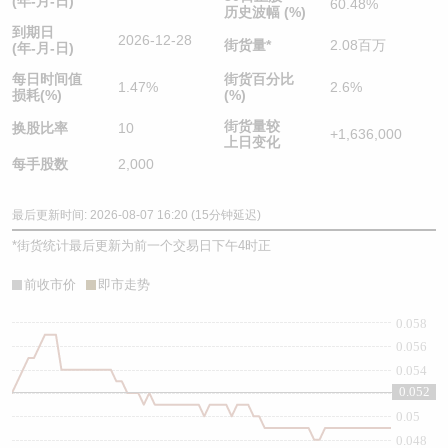
(年-月-日)
60.48%
历史波幅 (%)
到期日
2026-12-28
街货量
*
2.08百万
(年-月-日)
每日时间值
街货百分比
1.47%
2.6%
损耗(%)
(%)
街货量较
换股比率
10
+1,636,000
上日变化
每手股数
2,000
最后更新时间: 2026-08-07 16:20 (15分钟延迟)
*
街货统计最后更新为前一个交易日下午4时正
前收市价
即市走势
0.058
0.056
0.054
0.052
0.052
0.05
0.048