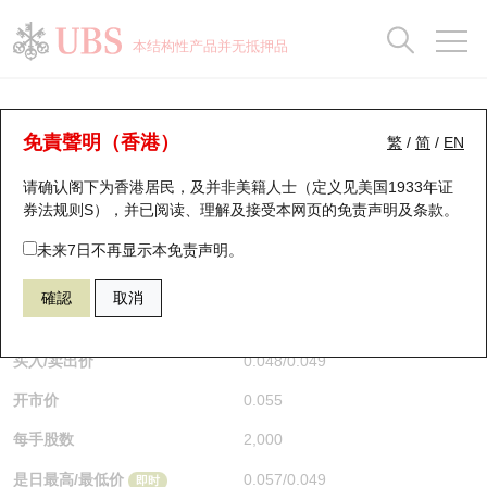
正股数据及市场统计
认股证分析仪
牛熊证分析仪
轮证市场统计
港股通资金流
瑞银轮证教室
认股证
牛熊证
本结构性产品并无抵押品
认股证搜寻
表现
图搜牛熊
表现
十大成交
港股通资金流
十大成交
瑞银轮证教室
认股证分析仪
瑞银认股证一览
街货统计
街货统计
十大升幅/跌幅
正股分析仪
持股比重
每月轮证大市专题
牛熊全景快搜
免責聲明（香港）
繁
/
简
/
EN
表现
街货统计
比较
请确认阁下为香港居民，及并非美籍人士（定义见美国1933年证
新发行瑞银认股证
比较
牛熊证搜寻
比较
十大认股证成交分布
二十大活跃股份
显示所有持股比重
轮证专栏
券法规则S），并已阅读、理解及接受本网页的
免责声明及条款
。
即将到期认股证
牛熊证街货分布图
十天股证占大市成交
恒指成份股
讲座及教育短片
14312 瑞银
认沽
未来7日不再显示本免责声明。
1810 小米集团
確認
取消
认股证到期结算价查找
正股牛熊证列表
资金流
国指成份股
认股证投资者教育
$0.049
0.003
(-5.77%)
即时
认股证分析仪
新发行瑞银牛熊证
街货统计
科指成份股
牛熊证投资者教育
买入/卖出价
0.048
/
0.049
开市价
0.055
认股证速算机
已收回牛熊证剩余价值
三十大平均引伸波幅
相关资产沽空
认股证牛熊证常问问题
每手股数
2,000
引伸波幅比较图
即将到期牛熊证
业绩及经济日历
是日最高/最低价
0.057
/
0.049
即时