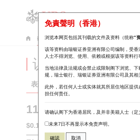
免責聲明（香港）
浏览本网页包括其刊载的文件及资料（统称
“
认股证
牛熊证
美股指数产品
轮证市场统计
该等资料由瑞银证券亚洲有限公司编制，受香
人士不得浏览、使用、依赖或根据该等资料行
认股证分析仪
当地法律及法规或会禁止或限制阁下浏览、下
规，瑞士银行、瑞银证券亚洲有限公司及其相
表现
街货统计
比较
此外，若任何人士或实体就其所居住地区提供
担任何责任。
11181 瑞银
认沽
请确认阁下为香港居民，及并非美籍人士（定义
NDX 纳斯达
未来7日不再显示本免责声明。
$0.101
0.004
(-3.81%)
即时
確認
取消