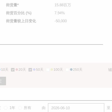
街货量
*
15.88百万
街货百分比
(%)
7.94%
街货量较
上日变化
-50,000
10天
20天
50天
100天
250天
辅
定
度
1年
所有
由
至