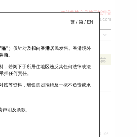
本结构性产品并无抵押品
+852 2971 6668
ol-hkwarrants@ubs.com
繁
/
简
/
EN
产品”
）仅针对及拟向
香港
居民发售。香港境外
券商。
料，若阁下于所居住地区违反其任何法律或法
承担任何责任。
对该等资料，瑞银集团拒绝及一概不负责或承
责声明及条款
。
前收市价
即市走势
0.106