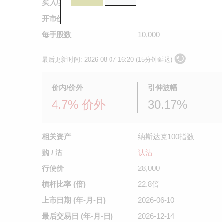
买入/卖出价
0.101
/
0.103
开市价
0.101
每手股数
10,000
最后更新时间:
2026-08-07 16:20 (15分钟延迟)
价内/价外
引伸波幅
4.7% 价外
30.17%
相关资产
纳斯达克100指数
购 / 沽
认沽
行使价
28,000
槓杆比率 (倍)
22.8倍
上市日期
(年-月-日)
2026-06-10
最后交易日
(年-月-日)
2026-12-14