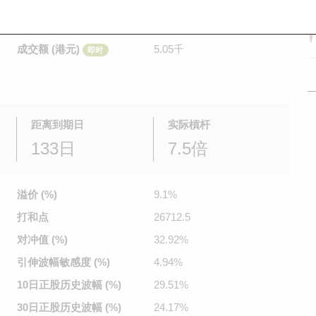
是日最高/最低价
0.101
/
0.101
即时
前收市价
0.105
成交额 (港元)
5.05千
即时
距离到期日
实际槓杆
133日
7.5倍
溢价 (%)
9.1%
打和点
26712.5
对冲值 (%)
32.92%
引伸波幅
敏感度 (%)
4.94%
10日正股
历史波幅 (%)
29.51%
30日正股
历史波幅 (%)
24.17%