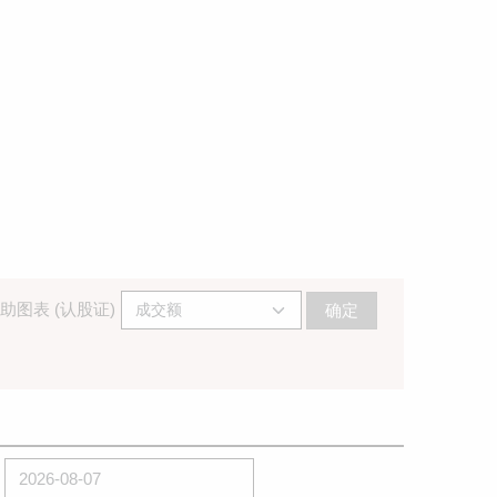
助图表 (认股证)
确定