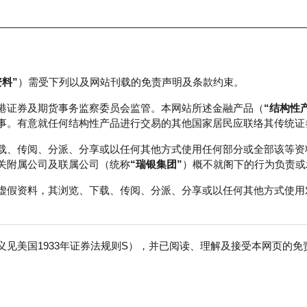
资料”
）需受下列以及网站刊载的免责声明及条款约束。
正股数据及市场统计
瑞银轮证教室
港证券及期货事务监察委员会监管。本网站所述金融产品（
“结构性
事。有意就任何结构性产品进行交易的其他国家居民应联络其传统证
载、传阅、分派、分享或以任何其他方式使用任何部分或全部该等资
关附属公司及联属公司（统称
“瑞银集团”
）概不就阁下的行为负责或
虚假资料，其浏览、下载、传阅、分派、分享或以任何其他方式使用
见美国1933年证券法规则S），并已阅读、理解及接受本网页的
克100指数
免