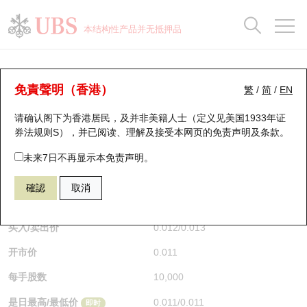
正股数据及市场统计
认股证分析仪
牛熊证分析仪
轮证市场统计
港股通资金流
瑞银轮证教室
认股证
牛熊证
本结构性产品并无抵押品
认股证搜寻
表现
图搜牛熊
表现
十大成交
港股通资金流
十大成交
瑞银轮证教室
认股证分析仪
瑞银认股证一览
街货统计
街货统计
十大升幅/跌幅
正股分析仪
持股比重
每月轮证大市专题
牛熊全景快搜
免責聲明（香港）
繁
/
简
/
EN
表现
街货统计
比较
请确认阁下为香港居民，及并非美籍人士（定义见美国1933年证
新发行瑞银认股证
比较
牛熊证搜寻
比较
十大认股证成交分布
二十大活跃股份
显示所有持股比重
轮证专栏
券法规则S），并已阅读、理解及接受本网页的
免责声明及条款
。
即将到期认股证
牛熊证街货分布图
十天股证占大市成交
恒指成份股
讲座及教育短片
11173 瑞银
认购
未来7日不再显示本免责声明。
N225 日经平均指数
確認
取消
认股证到期结算价查找
正股牛熊证列表
资金流
国指成份股
认股证投资者教育
$0.012
0.001
(-7.69%)
即时
认股证分析仪
新发行瑞银牛熊证
街货统计
科指成份股
牛熊证投资者教育
买入/卖出价
0.012
/
0.013
开市价
0.011
认股证速算机
已收回牛熊证剩余价值
三十大平均引伸波幅
相关资产沽空
认股证牛熊证常问问题
每手股数
10,000
引伸波幅比较图
即将到期牛熊证
业绩及经济日历
是日最高/最低价
0.011
/
0.011
即时