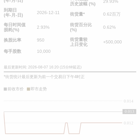
(年-月-日)
29.93%
历史波幅 (%)
到期日
2026-12-11
街货量
*
0.62百万
(年-月-日)
每日时间值
街货百分比
2.93%
0.62%
损耗(%)
(%)
街货量较
换股比率
950
+500,000
上日变化
每手股数
10,000
最后更新时间: 2026-08-07 16:20 (15分钟延迟)
*
街货统计最后更新为前一个交易日下午4时正
前收市价
即市走势
0.014
0.013
0.012