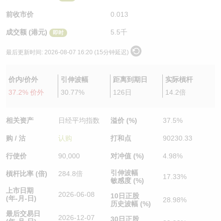
认股证/牛熊证日志
牛熊证到期结算价查找
中资ETFs溢价比较
前收市价
0.013
成交额 (港元)
5.5千
即时
认股证文件及公告
牛熊证分析仪
AH 股价对照
最后更新时间:
2026-08-07 16:20 (15分钟延迟)
认股证文件及公告 (瑞信)
牛熊证速算机
即市板块表现
价内/价外
引伸波幅
距离到期日
实际槓杆
牛熊证文件及公告
ADR
37.2% 价外
30.77%
126日
14.2倍
牛熊证文件及公告 (瑞信)
收市竞价变化
相关资产
日经平均指数
溢价 (%)
37.5%
购 / 沽
认购
打和点
90230.33
行使价
90,000
对冲值 (%)
4.98%
引伸波幅
槓杆比率 (倍)
284.8倍
17.33%
敏感度 (%)
上市日期
2026-06-08
10日正股
(年-月-日)
28.98%
历史波幅 (%)
最后交易日
2026-12-07
30日正股