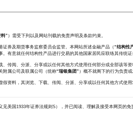
资料”
）需受下列以及网站刊载的免责声明及条款约束。
正股数据及市场统计
瑞银轮证教室
港证券及期货事务监察委员会监管。本网站所述金融产品（
“结构性
事。有意就任何结构性产品进行交易的其他国家居民应联络其传统证
载、传阅、分派、分享或以任何其他方式使用任何部分或全部该等资
关附属公司及联属公司（统称
“瑞银集团”
）概不就阁下的行为负责或
虚假资料，其浏览、下载、传阅、分派、分享或以任何其他方式使用
见美国1933年证券法规则S），并已阅读、理解及接受本网页的
平均指数
免
行商
行使价
价内/价外