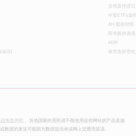
业绩及经济日
中资ETFs溢
AH 股价对照
即市板块表现
ADR
(瑞信)
收市竞价变化
产品免责声明
。其他国家的居民或不能使用这些网站的产品及服
价或数据的发送可能因为数据提供者或网上交通而延误。