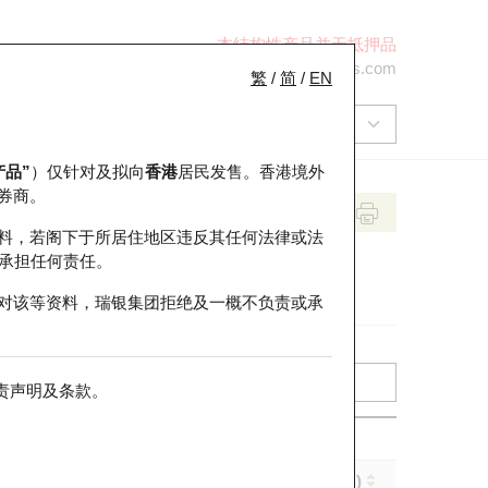
本结构性产品并无抵押品
+852 2971 6668
ol-hkwarrants@ubs.com
繁
/
简
/
EN
产品”
）仅针对及拟向
香港
居民发售。香港境外
券商。
料，若阁下于所居住地区违反其任何法律或法
承担任何责任。
对该等资料，瑞银集团拒绝及一概不负责或承
责声明及条款
。
引伸波幅 (%)
到期日 (年-月-日)