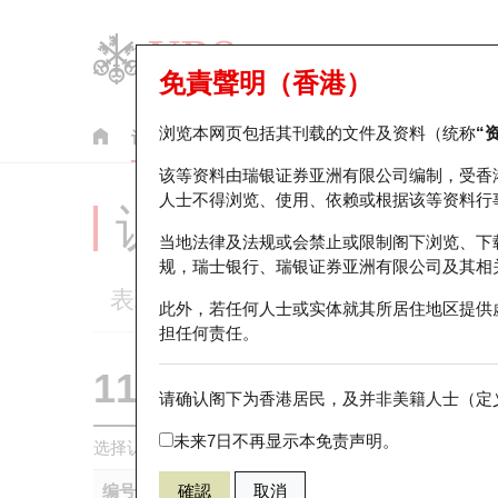
免責聲明（香港）
浏览本网页包括其刊载的文件及资料（统称
“
认股证
牛熊证
美股指数产品
轮证市场统计
该等资料由瑞银证券亚洲有限公司编制，受香
人士不得浏览、使用、依赖或根据该等资料行
认股证分析仪
当地法律及法规或会禁止或限制阁下浏览、下
规，瑞士银行、瑞银证券亚洲有限公司及其相
表现
街货统计
比较
此外，若任何人士或实体就其所居住地区提供
担任何责任。
11173 瑞银
认购
请确认阁下为香港居民，及并非美籍人士（定义
N225 日经
未来7日不再显示本免责声明。
选择认股证作比较
*你可以选择最多
五
只认股证
编号
確認
取消
相关资产
发