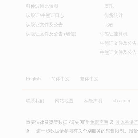
引伸波幅比较图
表现
认股证/牛熊证日志
街货统计
认股证文件及公告
比较
认股证文件及公告 (瑞信)
牛熊证速算机
牛熊证文件及公告
牛熊证文件及公告 
English
简体中文
繁体中文
联系我们
网站地图
私隐声明
ubs.com
重要法律及槼管数据 -请先阅读
免责声明
及
具体香港
务。 进一步数据请参阅有关个别服务的销售限制。报