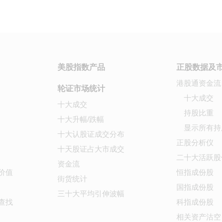
美股指数产品
正股数据及
港股通资金流
轮证市场统计
十大成交
十大成交
持股比重
十大升幅/跌幅
显示所有持
十大认股证成交分布
正股分析仪
十天股证占大市成交
二十大活跃股
资金流
价值
恒指成份股
街货统计
国指成份股
三十大平均引伸波幅
查找
科指成份股
相关资产沽空