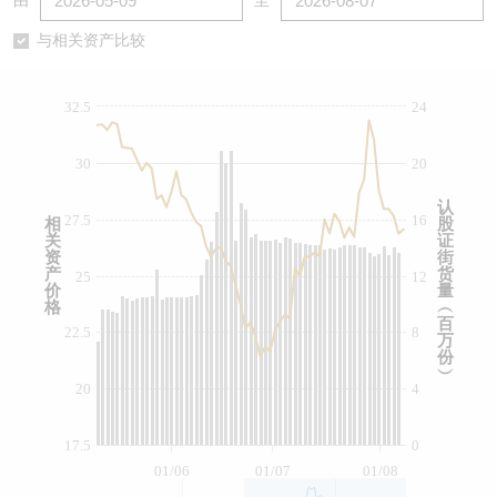
由
至
认股证/牛熊证日志
牛熊证到期结算价查找
中资ETFs溢价比较
与相关资产比较
认股证文件及公告
牛熊证分析仪
AH 股价对照
32.5
24
认股证文件及公告 (瑞信)
牛熊证速算机
即市板块表现
30
20
牛熊证文件及公告
ADR
认
27.5
16
相
股
关
证
牛熊证文件及公告 (瑞信)
收市竞价变化
资
街
产
货
25
12
价
量
格
︵
百
22.5
8
万
份
︶
20
4
17.5
0
01/06
01/07
01/08