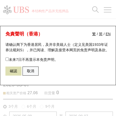
正股数据及市场统计
认股证分析仪
牛熊证分析仪
轮证市场统计
港股通资金流
瑞银轮证教室
认股证
牛熊证
本结构性产品并无抵押品
认股证搜寻
表现
图搜牛熊
表现
十大成交
港股通资金流
十大成交
瑞银轮证教室
认股证分析仪
瑞银认股证一览
街货统计
街货统计
十大升幅/跌幅
正股分析仪
持股比重
每月轮证大市专题
牛熊全景快搜
免責聲明（香港）
繁
/
简
/
EN
表现
街货统计
比较
请确认阁下为香港居民，及并非美籍人士（定义见美国1933年证
新发行瑞银认股证
比较
牛熊证搜寻
比较
十大认股证成交分布
二十大活跃股份
显示所有持股比重
轮证专栏
券法规则S），并已阅读、理解及接受本网页的
免责声明及条款
。
即将到期认股证
牛熊证街货分布图
十天股证占大市成交
恒指成份股
讲座及教育短片
25395 瑞银
认购
未来7日不再显示本免责声明。
1810 小米集团
確認
取消
认股证到期结算价查找
正股牛熊证列表
资金流
国指成份股
认股证投资者教育
2026-08-07
认股证分析仪
新发行瑞银牛熊证
街货统计
科指成份股
牛熊证投资者教育
0
27.06
街货量
相关资产价格
认股证速算机
已收回牛熊证剩余价值
三十大平均引伸波幅
相关资产沽空
认股证牛熊证常问问题
3个月
6个月
9个月
引伸波幅比较图
即将到期牛熊证
业绩及经济日历