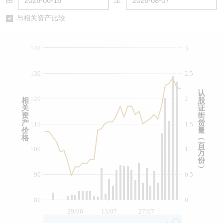
由
至
认股证/牛熊证日志
牛熊证到期结算价查找
中资ETFs溢价比较
与相关资产比较
认股证文件及公告
牛熊证分析仪
AH 股价对照
140
3
认股证文件及公告 (瑞信)
牛熊证速算机
即市板块表现
130
2.5
牛熊证文件及公告
ADR
认
120
2
相
股
关
证
牛熊证文件及公告 (瑞信)
收市竞价变化
资
街
产
货
110
1.5
价
量
格
︵
百
100
1
万
份
︶
90
0.5
80
0
29/06
13/07
27/07