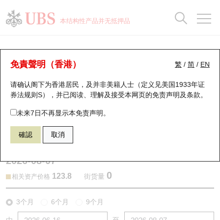
正股数据及市场统计
认股证分析仪
牛熊证分析仪
轮证市场统计
港股通资金流
瑞银轮证教室
认股证
牛熊证
本结构性产品并无抵押品
认股证搜寻
表现
图搜牛熊
表现
十大成交
港股通资金流
十大成交
瑞银轮证教室
认股证分析仪
瑞银认股证一览
街货统计
街货统计
十大升幅/跌幅
正股分析仪
持股比重
每月轮证大市专题
牛熊全景快搜
免責聲明（香港）
繁
/
简
/
EN
表现
街货统计
比较
请确认阁下为香港居民，及并非美籍人士（定义见美国1933年证
新发行瑞银认股证
比较
牛熊证搜寻
比较
十大认股证成交分布
二十大活跃股份
显示所有持股比重
轮证专栏
券法规则S），并已阅读、理解及接受本网页的
免责声明及条款
。
即将到期认股证
牛熊证街货分布图
十天股证占大市成交
恒指成份股
讲座及教育短片
13797 瑞银
认沽
未来7日不再显示本免责声明。
9988 阿里巴巴
確認
取消
认股证到期结算价查找
正股牛熊证列表
资金流
国指成份股
认股证投资者教育
2026-08-07
认股证分析仪
新发行瑞银牛熊证
街货统计
科指成份股
牛熊证投资者教育
0
123.8
街货量
相关资产价格
认股证速算机
已收回牛熊证剩余价值
三十大平均引伸波幅
相关资产沽空
认股证牛熊证常问问题
3个月
6个月
9个月
引伸波幅比较图
即将到期牛熊证
业绩及经济日历