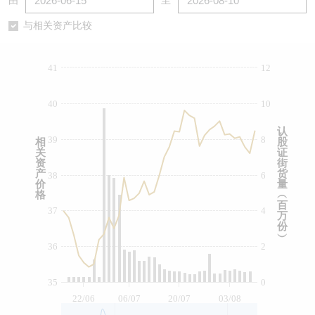
由
至
认股证/牛熊证日志
牛熊证到期结算价查找
中资ETFs溢价比较
与相关资产比较
认股证文件及公告
牛熊证分析仪
AH 股价对照
41
12
认股证文件及公告 (瑞信)
牛熊证速算机
即市板块表现
40
10
牛熊证文件及公告
ADR
认
39
8
相
股
关
证
牛熊证文件及公告 (瑞信)
收市竞价变化
资
街
产
货
38
6
价
量
格
︵
百
37
4
万
份
︶
36
2
35
0
22/06
06/07
20/07
03/08