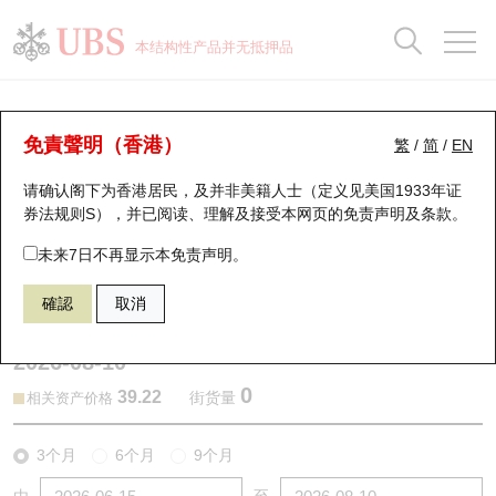
正股数据及市场统计
认股证分析仪
牛熊证分析仪
轮证市场统计
港股通资金流
瑞银轮证教室
认股证
牛熊证
本结构性产品并无抵押品
认股证搜寻
表现
图搜牛熊
表现
十大成交
港股通资金流
十大成交
瑞银轮证教室
认股证分析仪
瑞银认股证一览
街货统计
街货统计
十大升幅/跌幅
正股分析仪
持股比重
每月轮证大市专题
牛熊全景快搜
免責聲明（香港）
繁
/
简
/
EN
表现
街货统计
比较
请确认阁下为香港居民，及并非美籍人士（定义见美国1933年证
新发行瑞银认股证
比较
牛熊证搜寻
比较
十大认股证成交分布
二十大活跃股份
显示所有持股比重
轮证专栏
券法规则S），并已阅读、理解及接受本网页的
免责声明及条款
。
即将到期认股证
牛熊证街货分布图
十天股证占大市成交
恒指成份股
讲座及教育短片
13724 瑞银
认购
未来7日不再显示本免责声明。
0823 领展房产基金
確認
取消
认股证到期结算价查找
正股牛熊证列表
资金流
国指成份股
认股证投资者教育
2026-08-10
认股证分析仪
新发行瑞银牛熊证
街货统计
科指成份股
牛熊证投资者教育
0
39.22
街货量
相关资产价格
认股证速算机
已收回牛熊证剩余价值
三十大平均引伸波幅
相关资产沽空
认股证牛熊证常问问题
3个月
6个月
9个月
引伸波幅比较图
即将到期牛熊证
业绩及经济日历