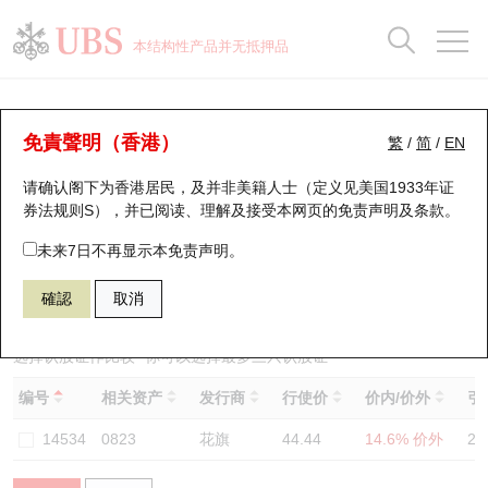
正股数据及市场统计
认股证分析仪
牛熊证分析仪
轮证市场统计
港股通资金流
瑞银轮证教室
认股证
牛熊证
本结构性产品并无抵押品
认股证搜寻
表现
图搜牛熊
表现
十大成交
港股通资金流
十大成交
瑞银轮证教室
认股证分析仪
瑞银认股证一览
街货统计
街货统计
十大升幅/跌幅
正股分析仪
持股比重
每月轮证大市专题
牛熊全景快搜
免責聲明（香港）
繁
/
简
/
EN
表现
街货统计
比较
请确认阁下为香港居民，及并非美籍人士（定义见美国1933年证
新发行瑞银认股证
比较
牛熊证搜寻
比较
十大认股证成交分布
二十大活跃股份
显示所有持股比重
轮证专栏
券法规则S），并已阅读、理解及接受本网页的
免责声明及条款
。
即将到期认股证
牛熊证街货分布图
十天股证占大市成交
恒指成份股
讲座及教育短片
13724 瑞银
认购
未来7日不再显示本免责声明。
0823 领展房产基金
確認
取消
认股证到期结算价查找
正股牛熊证列表
资金流
国指成份股
认股证投资者教育
认股证分析仪
新发行瑞银牛熊证
街货统计
科指成份股
牛熊证投资者教育
选择认股证作比较
*你可以选择最多
三
只认股证
编号
相关资产
发行商
行使价
价内/价外
引
认股证速算机
已收回牛熊证剩余价值
三十大平均引伸波幅
相关资产沽空
认股证牛熊证常问问题
14534
0823
花旗
44.44
14.6% 价外
26
引伸波幅比较图
即将到期牛熊证
业绩及经济日历