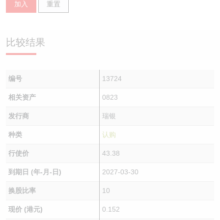
加入
重置
认股证/牛熊证日志
牛熊证到期结算价查找
中资ETFs溢价比较
认股证文件及公告
牛熊证分析仪
AH 股价对照
比较结果
认股证文件及公告 (瑞信)
牛熊证速算机
即市板块表现
编号
13724
牛熊证文件及公告
ADR
相关资产
0823
牛熊证文件及公告 (瑞信)
收市竞价变化
发行商
瑞银
种类
认购
行使价
43.38
到期日 (年-月-日)
2027-03-30
换股比率
10
现价 (港元)
0.152