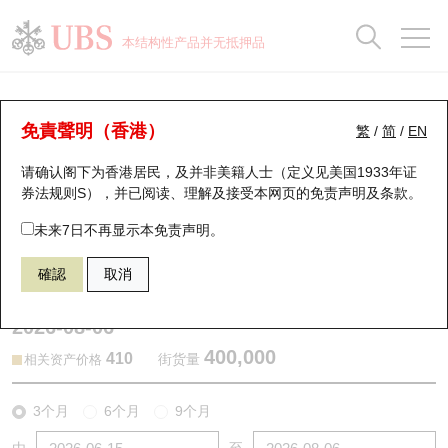
正股数据及市场统计
认股证分析仪
牛熊证分析仪
轮证市场统计
港股通资金流
瑞银轮证教室
认股证
牛熊证
本结构性产品并无抵押品
认股证搜寻
表现
图搜牛熊
表现
十大成交
港股通资金流
十大成交
瑞银轮证教室
认股证分析仪
瑞银认股证一览
街货统计
街货统计
十大升幅/跌幅
正股分析仪
持股比重
每月轮证大市专题
牛熊全景快搜
免責聲明（香港）
繁
/
简
/
EN
表现
街货统计
比较
请确认阁下为香港居民，及并非美籍人士（定义见美国1933年证
新发行瑞银认股证
比较
牛熊证搜寻
比较
十大认股证成交分布
二十大活跃股份
显示所有持股比重
轮证专栏
券法规则S），并已阅读、理解及接受本网页的
免责声明及条款
。
即将到期认股证
牛熊证街货分布图
十天股证占大市成交
恒指成份股
讲座及教育短片
13722 瑞银
认购
未来7日不再显示本免责声明。
0388 香港交易所
確認
取消
认股证到期结算价查找
正股牛熊证列表
资金流
国指成份股
认股证投资者教育
2026-08-06
认股证分析仪
新发行瑞银牛熊证
街货统计
科指成份股
牛熊证投资者教育
400,000
410
街货量
相关资产价格
认股证速算机
已收回牛熊证剩余价值
三十大平均引伸波幅
相关资产沽空
认股证牛熊证常问问题
3个月
6个月
9个月
引伸波幅比较图
即将到期牛熊证
业绩及经济日历