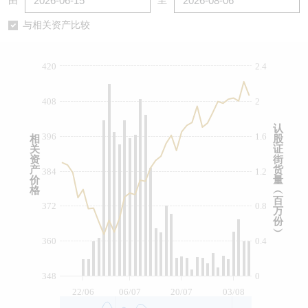
由
至
认股证/牛熊证日志
牛熊证到期结算价查找
中资ETFs溢价比较
与相关资产比较
认股证文件及公告
牛熊证分析仪
AH 股价对照
420
2.4
认股证文件及公告 (瑞信)
牛熊证速算机
即市板块表现
408
2
牛熊证文件及公告
ADR
认
396
1.6
相
股
关
证
牛熊证文件及公告 (瑞信)
收市竞价变化
资
街
产
货
384
1.2
价
量
格
︵
百
372
0.8
万
份
︶
360
0.4
348
0
22/06
06/07
20/07
03/08