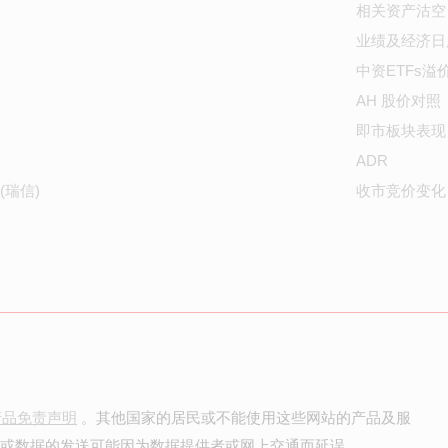
相关资产沽空
业绩及经济日
中资ETFs溢
AH 股价对照
即市板块表现
ADR
(瑞信)
收市竞价变化
产品免责声明
。其他国家的居民或不能使用这些网站的产品及服
价或数据的发送可能因为数据提供者或网上交通而延误。