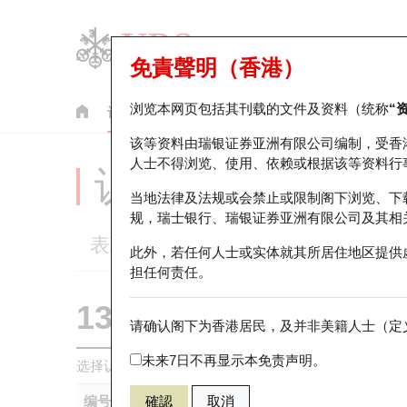
免責聲明（香港）
浏览本网页包括其刊载的文件及资料（统称
“
认股证
牛熊证
美股指数产品
轮证市场统计
该等资料由瑞银证券亚洲有限公司编制，受香
人士不得浏览、使用、依赖或根据该等资料行
认股证分析仪
当地法律及法规或会禁止或限制阁下浏览、下
规，瑞士银行、瑞银证券亚洲有限公司及其相
表现
街货统计
比较
此外，若任何人士或实体就其所居住地区提供
担任何责任。
13722 瑞银
认购
请确认阁下为香港居民，及并非美籍人士（定义
0388 香港
未来7日不再显示本免责声明。
选择认股证作比较
*你可以选择最多
五
只认股证
编号
確認
取消
相关资产
发