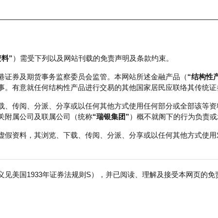
资料”
）需受下列以及网站刊载的免责声明及条款约束。
正股数据及市场统计
瑞银轮证教室
港证券及期货事务监察委员会监管。本网站所述金融产品（
“结构性
事。有意就任何结构性产品进行交易的其他国家居民应联络其传统证
载、传阅、分派、分享或以任何其他方式使用任何部分或全部该等资
关附属公司及联属公司（统称
“瑞银集团”
）概不就阁下的行为负责或
虚假资料，其浏览、下载、传阅、分派、分享或以任何其他方式使用
见美国1933年证券法规则S），并已阅读、理解及接受本网页的
交易所
免
行商
行使价
价内/价外