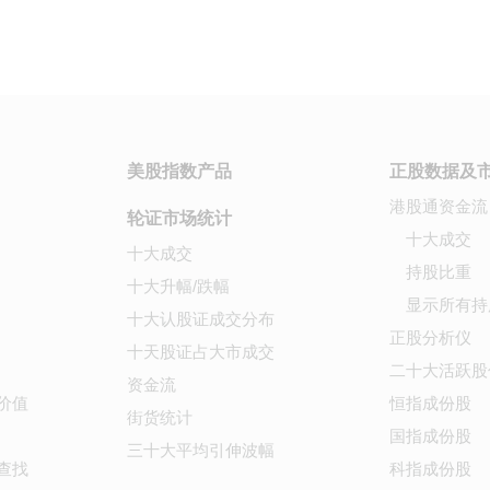
美股指数产品
正股数据及
港股通资金流
轮证市场统计
十大成交
十大成交
持股比重
十大升幅/跌幅
显示所有持
十大认股证成交分布
正股分析仪
十天股证占大市成交
二十大活跃股
资金流
价值
恒指成份股
街货统计
国指成份股
三十大平均引伸波幅
查找
科指成份股