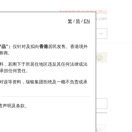
本结构性产品并无抵押品
+852 2971 6668
ol-hkwarrants@ubs.com
繁
/
简
/
EN
产品”
）仅针对及拟向
香港
居民发售。香港境外
券商。
料，若阁下于所居住地区违反其任何法律或法
承担任何责任。
对该等资料，瑞银集团拒绝及一概不负责或承
责声明及条款
。
引伸波幅 (%)
到期日 (年-月-日)