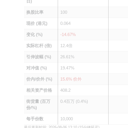
日)
换股比率
100
现价 (港元)
0.064
变化 (%)
-14.67%
实际杠杆 (倍)
12.4倍
引伸波幅 (%)
26.61%
对冲值 (%)
19.47%
价内/价外 (%)
15.6% 价外
相关资产价格
408.2
街货量 (百万
0.4百万 (0.4%)
份/%)
每手份数
10,000
最后更新时间:
2026-08-06 13:10
(15分锺延迟)