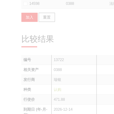
14598
0388
法
加入
重置
比较结果
编号
13722
相关资产
0388
发行商
瑞银
种类
认购
行使价
471.88
到期日 (年-月-
2026-12-14