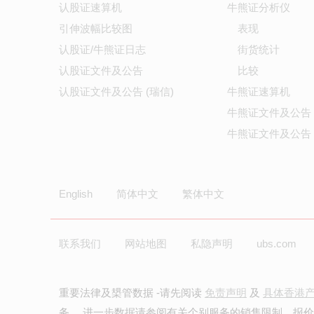
认股证速算机
牛熊证分析仪
引伸波幅比较图
表现
认股证/牛熊证日志
街货统计
认股证文件及公告
比较
认股证文件及公告 (瑞信)
牛熊证速算机
牛熊证文件及公告
牛熊证文件及公告 
English
简体中文
繁体中文
联系我们
网站地图
私隐声明
ubs.com
重要法律及槼管数据 -请先阅读
免责声明
及
具体香港
务。 进一步数据请参阅有关个别服务的销售限制。报