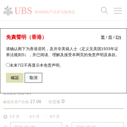
正股数据及市场统计
认股证分析仪
牛熊证分析仪
轮证市场统计
港股通资金流
瑞银轮证教室
认股证
牛熊证
本结构性产品并无抵押品
认股证搜寻
表现
图搜牛熊
表现
十大成交
港股通资金流
十大成交
瑞银轮证教室
认股证分析仪
瑞银认股证一览
街货统计
街货统计
十大升幅/跌幅
正股分析仪
持股比重
每月轮证大市专题
牛熊全景快搜
免責聲明（香港）
繁
/
简
/
EN
表现
街货统计
比较
请确认阁下为香港居民，及并非美籍人士（定义见美国1933年证
新发行瑞银认股证
比较
牛熊证搜寻
比较
十大认股证成交分布
二十大活跃股份
显示所有持股比重
轮证专栏
券法规则S），并已阅读、理解及接受本网页的
免责声明及条款
。
即将到期认股证
牛熊证街货分布图
十天股证占大市成交
恒指成份股
讲座及教育短片
13492 瑞银
认购
未来7日不再显示本免责声明。
1810 小米集团
確認
取消
认股证到期结算价查找
正股牛熊证列表
资金流
国指成份股
认股证投资者教育
2026-08-07
认股证分析仪
新发行瑞银牛熊证
街货统计
科指成份股
牛熊证投资者教育
0
27.06
街货量
相关资产价格
认股证速算机
已收回牛熊证剩余价值
三十大平均引伸波幅
相关资产沽空
认股证牛熊证常问问题
3个月
6个月
9个月
引伸波幅比较图
即将到期牛熊证
业绩及经济日历