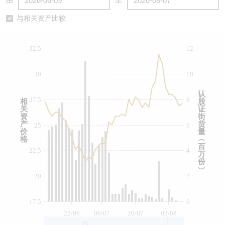
由
至
认股证/牛熊证日志
牛熊证到期结算价查找
中资ETFs溢价比较
与相关资产比较
认股证文件及公告
牛熊证分析仪
AH 股价对照
32.5
12
认股证文件及公告 (瑞信)
牛熊证速算机
即市板块表现
30
10
牛熊证文件及公告
ADR
认
27.5
8
相
股
关
证
牛熊证文件及公告 (瑞信)
收市竞价变化
资
街
产
货
25
6
价
量
格
︵
百
22.5
4
万
份
︶
20
2
17.5
0
22/06
06/07
20/07
03/08