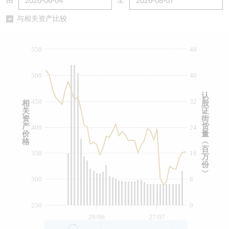
由
至
认股证/牛熊证日志
牛熊证到期结算价查找
中资ETFs溢价比较
与相关资产比较
认股证文件及公告
牛熊证分析仪
AH 股价对照
550
48
认股证文件及公告 (瑞信)
牛熊证速算机
即市板块表现
500
40
牛熊证文件及公告
ADR
认
450
32
相
股
关
证
牛熊证文件及公告 (瑞信)
收市竞价变化
资
街
产
货
400
24
价
量
格
︵
百
350
16
万
份
︶
300
8
250
0
29/06
27/07