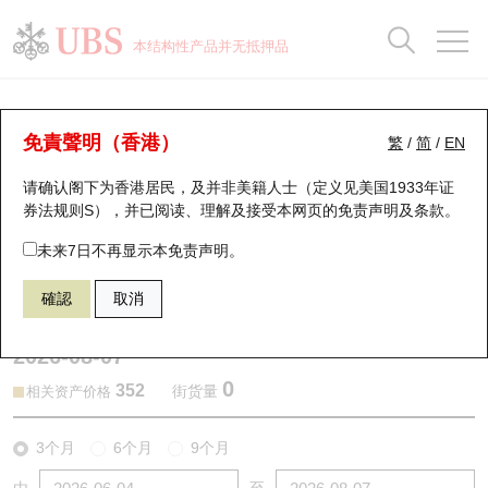
正股数据及市场统计
认股证分析仪
牛熊证分析仪
轮证市场统计
港股通资金流
瑞银轮证教室
认股证
牛熊证
本结构性产品并无抵押品
认股证搜寻
表现
图搜牛熊
表现
十大成交
港股通资金流
十大成交
瑞银轮证教室
认股证分析仪
瑞银认股证一览
街货统计
街货统计
十大升幅/跌幅
正股分析仪
持股比重
每月轮证大市专题
牛熊全景快搜
免責聲明（香港）
繁
/
简
/
EN
表现
街货统计
比较
请确认阁下为香港居民，及并非美籍人士（定义见美国1933年证
新发行瑞银认股证
比较
牛熊证搜寻
比较
十大认股证成交分布
二十大活跃股份
显示所有持股比重
轮证专栏
券法规则S），并已阅读、理解及接受本网页的
免责声明及条款
。
即将到期认股证
牛熊证街货分布图
十天股证占大市成交
恒指成份股
讲座及教育短片
13242 瑞银
认购
未来7日不再显示本免责声明。
6181 老铺黄金
確認
取消
认股证到期结算价查找
正股牛熊证列表
资金流
国指成份股
认股证投资者教育
2026-08-07
认股证分析仪
新发行瑞银牛熊证
街货统计
科指成份股
牛熊证投资者教育
0
352
街货量
相关资产价格
认股证速算机
已收回牛熊证剩余价值
三十大平均引伸波幅
相关资产沽空
认股证牛熊证常问问题
3个月
6个月
9个月
引伸波幅比较图
即将到期牛熊证
业绩及经济日历