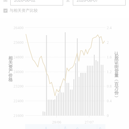
由
至
认股证/牛熊证日志
牛熊证到期结算价查找
中资ETFs溢价比较
与相关资产比较
认股证文件及公告
牛熊证分析仪
AH 股价对照
26400
2.4
认股证文件及公告 (瑞信)
牛熊证速算机
即市板块表现
25600
2
牛熊证文件及公告
ADR
认
24800
1.6
相
股
关
证
牛熊证文件及公告 (瑞信)
收市竞价变化
资
街
产
货
24000
1.2
价
量
格
︵
百
23200
0.8
万
份
︶
22400
0.4
21600
0
29/06
27/07