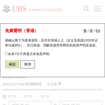
正股数据及市场统计
认股证分析仪
牛熊证分析仪
轮证市场统计
港股通资金流
瑞银轮证教室
认股证
牛熊证
本结构性产品并无抵押品
认股证搜寻
表现
图搜牛熊
表现
十大成交
港股通资金流
十大成交
瑞银轮证教室
认股证分析仪
瑞银认股证一览
街货统计
街货统计
十大升幅/跌幅
正股分析仪
持股比重
每月轮证大市专题
牛熊全景快搜
免責聲明（香港）
繁
/
简
/
EN
表现
街货统计
比较
请确认阁下为香港居民，及并非美籍人士（定义见美国1933年证
新发行瑞银认股证
比较
牛熊证搜寻
比较
十大认股证成交分布
二十大活跃股份
显示所有持股比重
轮证专栏
券法规则S），并已阅读、理解及接受本网页的
免责声明及条款
。
即将到期认股证
牛熊证街货分布图
十天股证占大市成交
恒指成份股
讲座及教育短片
13057 瑞银
认沽
未来7日不再显示本免责声明。
HSI 恒生指数
確認
取消
认股证到期结算价查找
正股牛熊证列表
资金流
国指成份股
认股证投资者教育
2026-08-07
认股证分析仪
新发行瑞银牛熊证
街货统计
科指成份股
牛熊证投资者教育
0
25,668.03
街货量
相关资产价格
认股证速算机
已收回牛熊证剩余价值
三十大平均引伸波幅
相关资产沽空
认股证牛熊证常问问题
3个月
6个月
9个月
引伸波幅比较图
即将到期牛熊证
业绩及经济日历