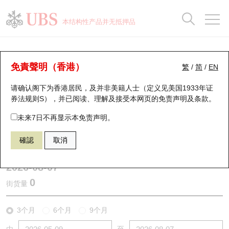
正股数据及市场统计
认股证分析仪
牛熊证分析仪
轮证市场统计
港股通资金流
瑞银轮证教室
认股证
牛熊证
本结构性产品并无抵押品
认股证搜寻
表现
图搜牛熊
表现
十大成交
港股通资金流
十大成交
瑞银轮证教室
认股证分析仪
瑞银认股证一览
街货统计
街货统计
十大升幅/跌幅
正股分析仪
持股比重
每月轮证大市专题
牛熊全景快搜
免責聲明（香港）
繁
/
简
/
EN
表现
街货统计
比较
请确认阁下为香港居民，及并非美籍人士（定义见美国1933年证
新发行瑞银认股证
比较
牛熊证搜寻
比较
十大认股证成交分布
二十大活跃股份
显示所有持股比重
轮证专栏
券法规则S），并已阅读、理解及接受本网页的
免责声明及条款
。
即将到期认股证
牛熊证街货分布图
十天股证占大市成交
恒指成份股
讲座及教育短片
11075 瑞银
认沽
未来7日不再显示本免责声明。
N225 日经平均指数
確認
取消
认股证到期结算价查找
正股牛熊证列表
资金流
国指成份股
认股证投资者教育
2026-08-07
认股证分析仪
新发行瑞银牛熊证
街货统计
科指成份股
牛熊证投资者教育
0
街货量
认股证速算机
已收回牛熊证剩余价值
三十大平均引伸波幅
相关资产沽空
认股证牛熊证常问问题
3个月
6个月
9个月
引伸波幅比较图
即将到期牛熊证
业绩及经济日历