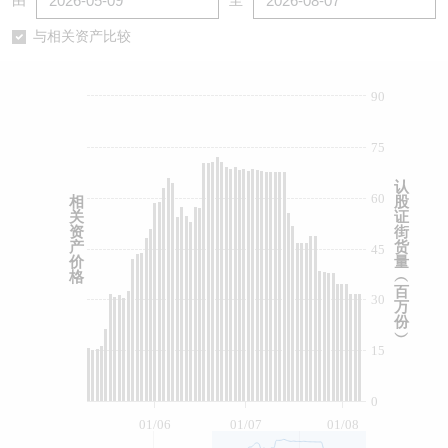
由
至
认股证/牛熊证日志
牛熊证到期结算价查找
中资ETFs溢价比较
与相关资产比较
认股证文件及公告
牛熊证分析仪
AH 股价对照
90
认股证文件及公告 (瑞信)
牛熊证速算机
即市板块表现
75
牛熊证文件及公告
ADR
认
60
相
股
关
证
牛熊证文件及公告 (瑞信)
收市竞价变化
资
街
产
货
45
价
量
格
︵
百
30
万
份
︶
15
0
01/06
01/07
01/08