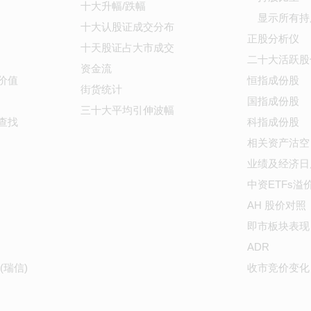
十大升幅/跌幅
显示所有持
十大认股证成交分布
正股分析仪
十天股证占大市成交
二十大活跃股
资金流
价值
恒指成份股
街货统计
国指成份股
三十大平均引伸波幅
查找
科指成份股
相关资产沽空
业绩及经济日
中资ETFs溢
AH 股价对照
即市板块表现
ADR
(瑞信)
收市竞价变化