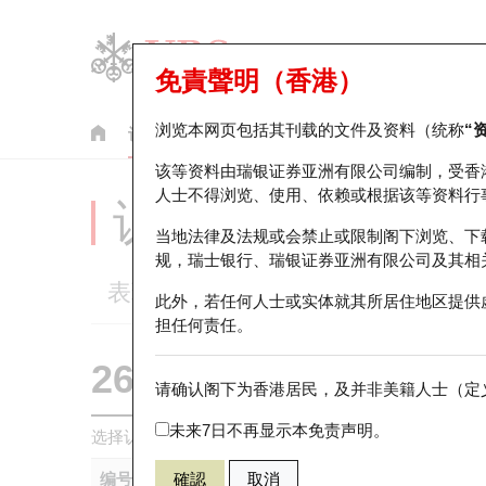
免責聲明（香港）
浏览本网页包括其刊载的文件及资料（统称
“
认股证
牛熊证
美股指数产品
轮证市场统计
该等资料由瑞银证券亚洲有限公司编制，受香
人士不得浏览、使用、依赖或根据该等资料行
认股证分析仪
当地法律及法规或会禁止或限制阁下浏览、下
规，瑞士银行、瑞银证券亚洲有限公司及其相
表现
街货统计
比较
此外，若任何人士或实体就其所居住地区提供
担任何责任。
26082 瑞银
认购
请确认阁下为香港居民，及并非美籍人士（定义
1299 友邦保
未来7日不再显示本免责声明。
选择认股证作比较
*你可以选择最多
五
只认股证
编号
確認
取消
相关资产
发