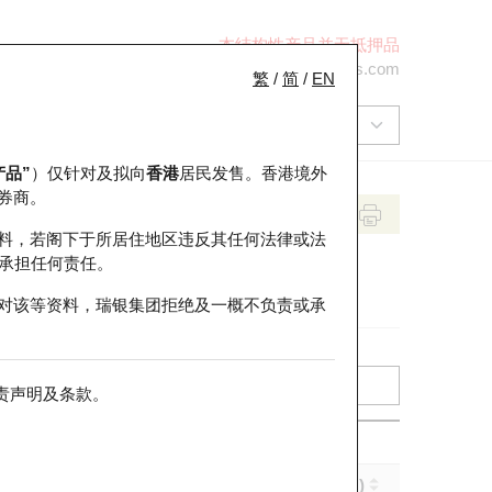
本结构性产品并无抵押品
+852 2971 6668
ol-hkwarrants@ubs.com
繁
/
简
/
EN
产品”
）仅针对及拟向
香港
居民发售。香港境外
券商。
料，若阁下于所居住地区违反其任何法律或法
承担任何责任。
对该等资料，瑞银集团拒绝及一概不负责或承
责声明及条款
。
引伸波幅 (%)
到期日 (年-月-日)