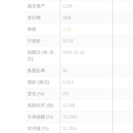
相关资产
1299
发行商
瑞银
种类
认购
行使价
92.93
到期日 (年-月-
2026-11-16
日)
换股比率
50
现价 (港元)
0.014
变化 (%)
0%
实际杠杆 (倍)
12.5倍
引伸波幅 (%)
33.29%
对冲值 (%)
11.76%