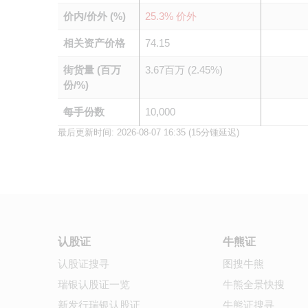
价内/价外 (%)
25.3% 价外
相关资产价格
74.15
街货量 (百万
3.67百万 (2.45%)
份/%)
每手份数
10,000
最后更新时间:
2026-08-07 16:35
(15分锺延迟)
认股证
牛熊证
认股证搜寻
图搜牛熊
瑞银认股证一览
牛熊全景快搜
新发行瑞银认股证
牛熊证搜寻