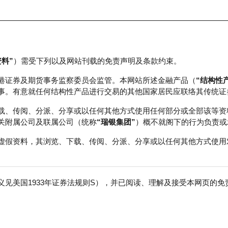
资料”
）需受下列以及网站刊载的免责声明及条款约束。
正股数据及市场统计
瑞银轮证教室
港证券及期货事务监察委员会监管。本网站所述金融产品（
“结构性
事。有意就任何结构性产品进行交易的其他国家居民应联络其传统证
载、传阅、分派、分享或以任何其他方式使用任何部分或全部该等资
关附属公司及联属公司（统称
“瑞银集团”
）概不就阁下的行为负责或
虚假资料，其浏览、下载、传阅、分派、分享或以任何其他方式使用
见美国1933年证券法规则S），并已阅读、理解及接受本网页的
险
免
行商
行使价
价内/价外